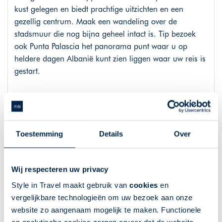
kust gelegen en biedt prachtige uitzichten en een
gezellig centrum. Maak een wandeling over de
stadsmuur die nog bijna geheel intact is. Tip bezoek
ook Punta Palascia het panorama punt waar u op
heldere dagen Albanië kunt zien liggen waar uw reis is
gestart.
Dag 10: Op weg naar Citta Bianca
U reist weer richting het noorden, naar Ostuni dat
Toestemming
Details
Over
bekend staat als het witte stadje. Ostuni is op een
heuvel gebouwd en biedt daardoor een prachtig uitzicht
op de omgeving. Maar ook het strand is op korte
Wij respecteren uw privacy
afstand te vinden. Verken stranden als Lido Morelli en
Style in Travel maakt gebruik van
cookies
en
Torre Pozzella.
vergelijkbare technologieën om uw bezoek aan onze
website zo aangenaam mogelijk te maken. Functionele