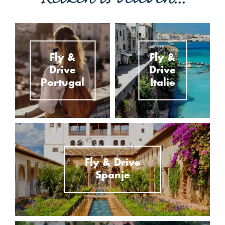
Fly &
Fly &
Drive
Drive
Portugal
Italie
Fly & Drive
Spanje