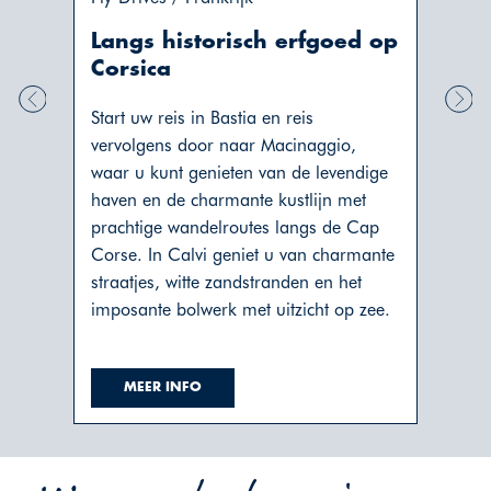
Langs historisch erfgoed op
Cha
Corsica
e
Ervaa
de
Start uw reis in Bastia en reis
Zeela
ke
vervolgens door naar Macinaggio,
naar 
waar u kunt genieten van de levendige
graag
haven en de charmante kustlijn met
bevol
prachtige wandelroutes langs de Cap
overn
Corse. In Calvi geniet u van charmante
gastv
straatjes, witte zandstranden en het
accom
imposante bolwerk met uitzicht op zee.
MEER INFO
M