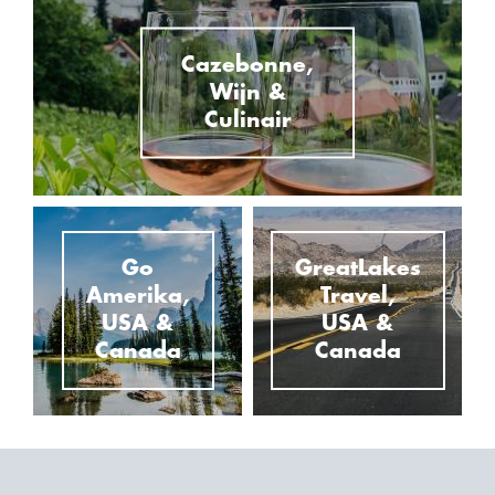
Cazebonne,
Wijn &
Culinair
Go
GreatLakes
Amerika,
Travel,
USA &
USA &
Canada
Canada