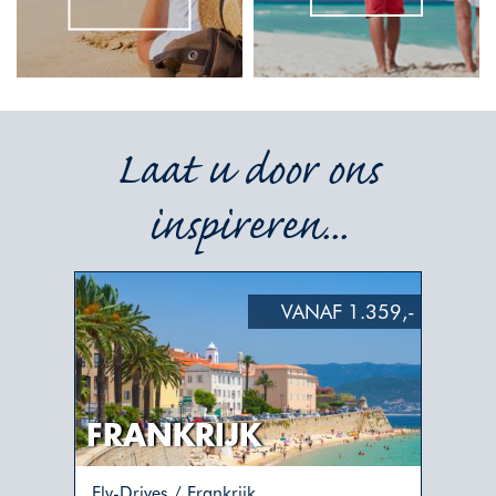
Laat u door ons
inspireren...
.898,-
VANAF 1.359,-
FRANKRIJK
NI
Fly-Drives / Frankrijk
Fly-D