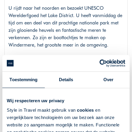
U rijdt naar het noorden en bezoekt UNESCO
Werelderfgoed het Lake District. U heeft vanmiddag de
tijd om een deel van dit prachtige nationale park met
zijn glooiende heuvels en fantastische meren te
verkennen. Zo zijn er boottochtjes te maken op
Windermere, het grootste meer in de omgeving.
Route Liverpool - Grange-over-Sands, 135km
Toestemming
Details
Over
Dag 7: Verken het Lake District
Ontdek pittoreske dorpjes zoals Hawkshead en
Wij respecteren uw privacy
Ambleside. Raak net als Beatrix Potter geïnspireerd
door het mooie landschap. Bewonder de Aira Force
Style in Travel maakt gebruik van
cookies
en
Waterfall of raak onder de indruk van de Castlerigg
vergelijkbare technologieën om uw bezoek aan onze
Stone Circle. Maak een stevige wandeling door de
website zo aangenaam mogelijk te maken. Functionele
bergen, kijk uit over de schitterende meren en sluit de