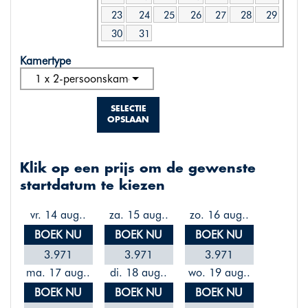
23
24
25
26
27
28
29
30
31
Kamertype
1 x 2-persoonskamer standaard
SELECTIE
OPSLAAN
Klik op een prijs om de gewenste
startdatum te kiezen
vr. 14 aug..
za. 15 aug..
zo. 16 aug..
BOEK NU
BOEK NU
BOEK NU
3.971
3.971
3.971
ma. 17 aug..
di. 18 aug..
wo. 19 aug..
BOEK NU
BOEK NU
BOEK NU