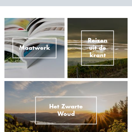
Reizen
Maatwerk
uit de
krant
Het Zwarte
Woud