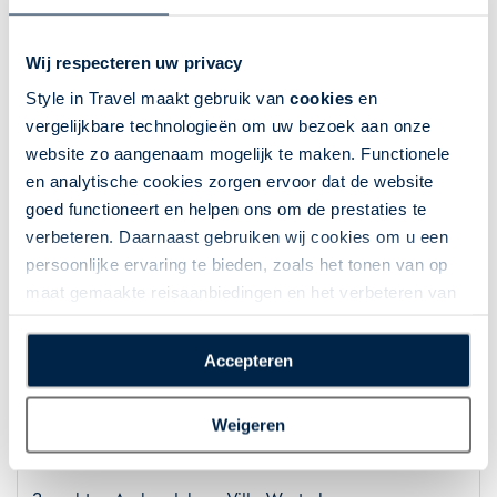
Dag 8: Einde van de reis
Wij respecteren uw privacy
U rijdt terug naar Nederland, waar de reis eindigt.
Style in Travel maakt gebruik van
cookies
en
vergelijkbare technologieën om uw bezoek aan onze
Route: Herrenberg - Aankomst in Nederland, 615 km
website zo aangenaam mogelijk te maken. Functionele
(naar Utrecht)
en analytische cookies zorgen ervoor dat de website
goed functioneert en helpen ons om de prestaties te
verbeteren. Daarnaast gebruiken wij cookies om u een
Overnachtingen 8-daagse reis
persoonlijke ervaring te bieden, zoals het tonen van op
3 nachten Aschersleben, Villa Westerberge
maat gemaakte reisaanbiedingen en het verbeteren van
2 nachten Braunlage, Relexa hotel Harz-Wald
de interactie met o.a. social media. Door op
Braunlage
“Accepteren” te klikken geeft u toestemming voor het
Accepteren
2 nachten Herrenberg, Hotel Gasthof Hasen
plaatsen van alle hierboven beschreven cookies en
technologieën, waarmee persoonlijke gegevens kunnen
Weigeren
worden verzameld. Indien u kiest voor “Weigeren”
Overnachtingen 10-daagse reis
plaatsen wij enkel functionele cookies, en zal er geen
sprake zijn van gepersonaliseerde content.