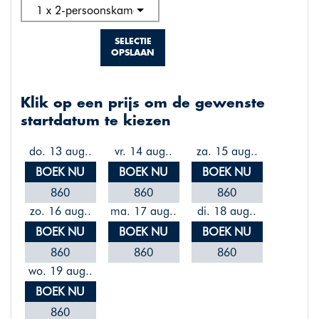
1 x 2-persoonskamer standaard
SELECTIE
OPSLAAN
Klik op een prijs om de gewenste
startdatum te kiezen
do. 13 aug..
vr. 14 aug..
za. 15 aug..
BOEK NU
BOEK NU
BOEK NU
860
860
860
zo. 16 aug..
ma. 17 aug..
di. 18 aug..
BOEK NU
BOEK NU
BOEK NU
860
860
860
wo. 19 aug..
BOEK NU
860