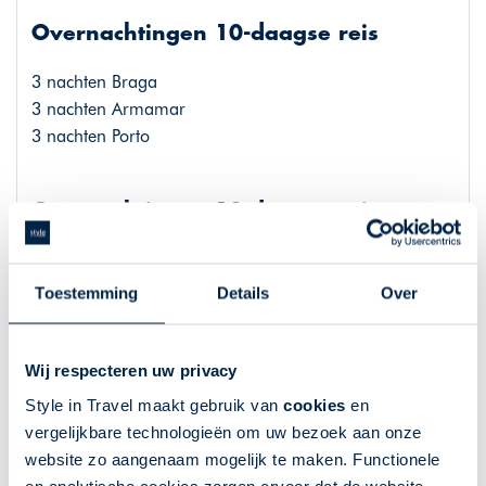
Overnachtingen 10-daagse reis
3 nachten Braga
3 nachten Armamar
3 nachten Porto
Overnachtingen 12-daagse reis
4 nachten Braga
4 nachten Armamar
Toestemming
Details
Over
3 nachten Porto
Wij respecteren uw privacy
Vervoer
Style in Travel maakt gebruik van
cookies
en
vergelijkbare technologieën om uw bezoek aan onze
website zo aangenaam mogelijk te maken. Functionele
Vluchtinformatie