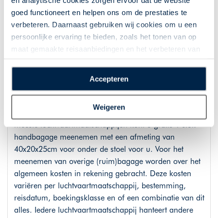
en analytische cookies zorgen ervoor dat de website
goed functioneert en helpen ons om de prestaties te
Deze reis is gebaseerd op de meest voordelige
verbeteren. Daarnaast gebruiken wij cookies om u een
beschikbare vluchten. Gedurende het boekingsproces
persoonlijke ervaring te bieden, zoals het tonen van op
op de website kunt u direct het vluchtschema kiezen.
maat gemaakte reisaanbiedingen en het verbeteren van
Gecommuniceerde vluchttijden zijn onder voorbehoud
de interactie met o.a. social media. Door op
van wijzigingen van de luchtvaartmaatschappij en
“Accepteren” te klikken geeft u toestemming voor het
kunnen anders zijn dan hierboven gecommuniceerd.
Accepteren
plaatsen van alle hierboven beschreven cookies en
technologieën, waarmee persoonlijke gegevens kunnen
Handbagage is inbegrepen. Per luchtvaartmaatschappij
Weigeren
worden verzameld. Indien u kiest voor “Weigeren”
zijn de afmetingen en het aantal kg verschillend. Bij de
plaatsen wij enkel functionele cookies, en zal er geen
meeste luchtvaartmaatschappijen kunt u gratis 1 stuk
sprake zijn van gepersonaliseerde content.
handbagage meenemen met een afmeting van
40x20x25cm voor onder de stoel voor u. Voor het
meenemen van overige (ruim)bagage worden over het
algemeen kosten in rekening gebracht. Deze kosten
variëren per luchtvaartmaatschappij, bestemming,
reisdatum, boekingsklasse en of een combinatie van dit
alles. Iedere luchtvaartmaatschappij hanteert andere