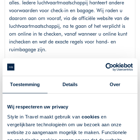
alles. Iedere luchtvaartmaatschappij hanteert andere
voorwaarden voor check-in en bagage. Wij raden u
daarom aan om vooraf, via de officiële website van de
luchtvaartmaatschappij, na te gaan of het verplicht is
om online in te checken, vanaf wanneer u online kunt
inchecken en wat de exacte regels voor hand- en
ruimbagage zijn.
Autohuur
Toestemming
Details
Over
Meer informatie over de autohuur en voorwaarden
kunt u terugvinden op
www.styleintravel.nl/autohuur
.
Wij respecteren uw privacy
In deze reis is een huurauto van Albarent inbegrepen
tenzij anders vermeld. De huurauto is inclusief
Style in Travel maakt gebruik van
cookies
en
onbeperkt aantal kilometers, TPL, CDW, TP en lokale
vergelijkbare technologieën om uw bezoek aan onze
belastingen. Er is een eigen risico in geval van schade
website zo aangenaam mogelijk te maken. Functionele
en/of diefstal.