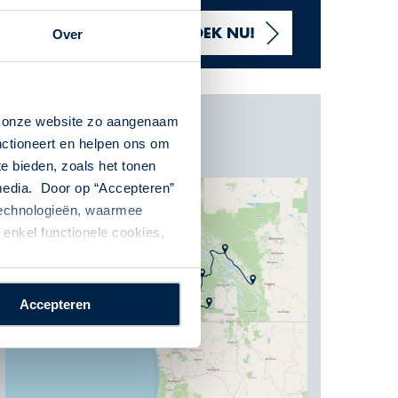
VANAF 7395,- P.P.
Over
BOEK NU!
n onze website zo aangenaam
Kaart
nctioneert en helpen ons om
te bieden, zoals het tonen
 media. Door op “Accepteren”
 technologieën, waarmee
enkel functionele cookies,
Accepteren