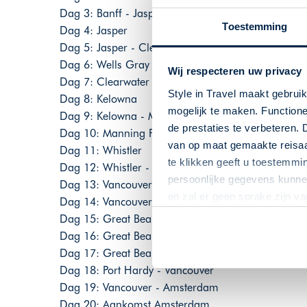
Dag 3: Banff - Jasper, 300 km
Toestemming
Dag 4: Jasper
Dag 5: Jasper - Clearwater, 320 km
Dag 6: Wells Gray Provincial Park
Wij respecteren uw privacy
Dag 7: Clearwater - Kelowna, 300 km
Style in Travel maakt gebrui
Dag 8: Kelowna
mogelijk te maken. Functione
Dag 9: Kelowna - Manning Park, 225 km
de prestaties te verbeteren. 
Dag 10: Manning Park - Whistler, 335 km
van op maat gemaakte reisaan
Dag 11: Whistler
te klikken geeft u toestemmi
Dag 12: Whistler - Vancouver, 125 km
persoonlijke gegevens kunnen
Dag 13: Vancouver
en zal er geen sprake zijn v
Dag 14: Vancouver- Great Bear Lodge
Dag 15: Great Bear Lodge
Dag 16: Great Bear Lodge
Dag 17: Great Bear Lodge - Port Hardy
Dag 18: Port Hardy - Vancouver
Dag 19: Vancouver - Amsterdam
Dag 20: Aankomst Amsterdam