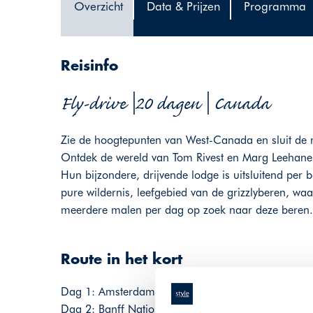
Overzicht
Data & Prijzen
Programma
Reisinfo
Fly-drive |20 dagen | Canada
Zie de hoogtepunten van West-Canada en sluit de re
Ontdek de wereld van Tom Rivest en Marg Leehane i
Hun bijzondere, drijvende lodge is uitsluitend per
pure wildernis, leefgebied van de grizzlyberen, wa
meerdere malen per dag op zoek naar deze beren. 
Route in het kort
Dag 1: Amsterdam - Calgary - Banff, 125 km
Dag 2: Banff National Park