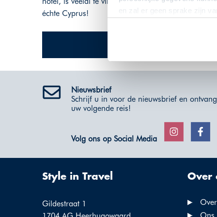
hotel, is veelal te vinden in de kustregio en in de
en zal er geen sprake zijn v
échte Cyprus!
Nieuwsbrief
Schrijf u in voor de nieuwsbrief en ontvang 
uw volgende reis!
Volg ons op Social Media
Style in Travel
Over 
Over 
Gildestraat 1
Ons 
1704 AG Heerhugowaard