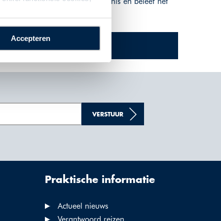
 en de azuurblauwe zee. Maak kennis en beleef het
Accepteren
VERSTUUR
Praktische informatie
Actueel nieuws
Verantwoord reizen