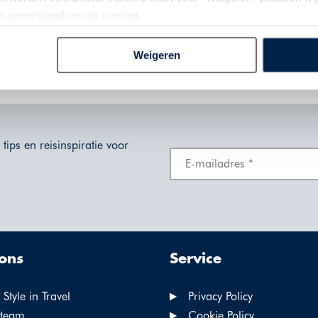
 binnenlanden, echter altijd op korte afstand van cultuur, natuur
an gepersonaliseerde content.
Weigeren
GA DIRECT NAAR HET REISAANBOD OP CYPRUS
tips en reisinspiratie voor
ons
Service
Style in Travel
Privacy Policy
team
Cookie Policy