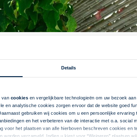
Sfeervol overnachten..
Details
lleen de vliegreis en de autohuur, ook alle overnachtingen zijn 
k van
cookies
en vergelijkbare technologieën om uw bezoek aa
ns persoonlijk bezocht en geselecteerd. U overnacht veelal in 
le en analytische cookies zorgen ervoor dat de website goed fu
 massa toerisme, hebben wij voor u een aantal traditionele ac
Daarnaast gebruiken wij cookies om u een persoonlijke ervaring 
n ook maar wat trots op dit bezit. De oude stenen huizen van de
biedingen en het verbeteren van de interactie met o.a. social
eristieke eigenschappen. Wij nemen u graag mee op reis door
ng voor het plaatsen van alle hierboven beschreven cookies en
or u hebben geselecteerd. Deze accommodaties, in de vorm van 
 worden verzameld. Indien u kiest voor “Weigeren” plaatsen wij 