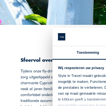
Toestemming
Sfeervol overnachten
Wij respecteren uw privacy
Tijdens onze fly-drives verzorgen wij voor u niet a
Style in Travel maakt gebrui
zorg uitgestippeld en de accommodaties zijn door o
mogelijk te maken. Functione
charmante Cypriotische dorpen en ver weg van het
de prestaties te verbeteren. 
vaak al jaren familiebezit en de eigenaren zijn da
van op maat gemaakte reisaan
comfortabel onderkomen, met behoud van de karakt
te klikken geeft u toestemmi
traditionele accommodaties welke wij met zorg vo
persoonlijke gegevens kunnen