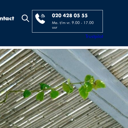
020 428 05 55
ntact
Ma. t/m vr. 9.00 - 17.00
uur
Trustpilot