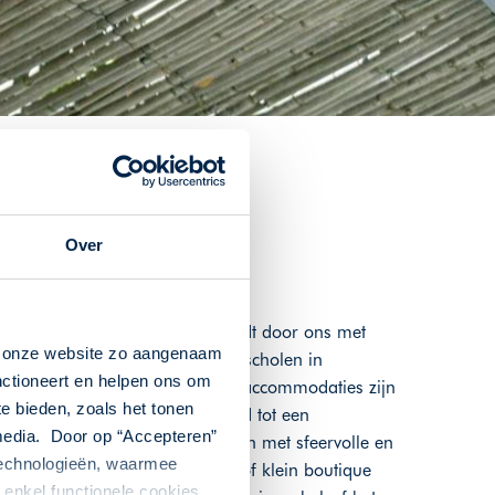
.
Over
voor u geregeld. Uw reisroute wordt door ons met
n onze website zo aangenaam
accommodaties met karakter. Verscholen in
nctioneert en helpen ons om
commodaties geselecteerd. Deze accommodaties zijn
te bieden, zoals het tonen
 overgrootouders zijn omgetoverd tot een
 media. Door op “Accepteren”
 Cyprus en laten u kennismaken met sfeervolle en
 technologieën, waarmee
een agroturismo, appartement of klein boutique
enkel functionele cookies,