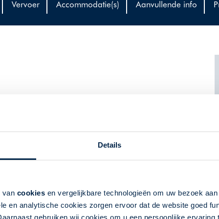
Vervoer
Accommodatie(s)
Aanvullende info
P
- en Midden-Jutland en de regio Funen. U verblijft
de tijd is om de omgeving te verkennen. Ontdek de lange
 de bosrijke omgeving van het Limfjord en proef hier de
at om de vele middeleeuwse kastelen verblijft u geheel in
Details
 afsluiting van deze unieke reis.
k van
cookies
en vergelijkbare technologieën om uw bezoek aa
le en analytische cookies zorgen ervoor dat de website goed fu
land), Gram Slotskro
Daarnaast gebruiken wij cookies om u een persoonlijke ervaring 