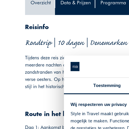
Overzicht
Data & Prijzen
Programma
Reisinfo
Roadtrip | 10 dagen | Denemarken
Tijdens deze reis ziet u veel hoogtepunten van Zuid
meerdere nachten op een locatie, zodat er voldoen
zandstranden van het Deense Waddengebied, verken
verse oesters. Op het eiland Funen, dat bekend sta
Toestemming
stijl in het historische Hindsgavl Slot. Een passende
Wij respecteren uw privacy
Route in het kort
Style in Travel maakt gebrui
mogelijk te maken. Functione
Dag 1: Aankomst bij Deense waddenkust (Zuid-Jut
de prestaties te verbeteren. 