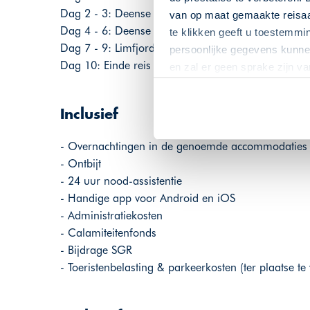
Dag 2 - 3: Deense waddenkust (Zuid-Jutland) Gra
van op maat gemaakte reisaan
Dag 4 - 6: Deense waddenkust - Limfjord, Hotel N
te klikken geeft u toestemmi
Dag 7 - 9: Limfjord - Middelfart (Funen), Hindsgav
persoonlijke gegevens kunnen
Dag 10: Einde reis
en zal er geen sprake zijn v
Inclusief
- Overnachtingen in de genoemde accommodaties
- Ontbijt
- 24 uur nood-assistentie
- Handige app voor Android en iOS
- Administratiekosten
- Calamiteitenfonds
- Bijdrage SGR
- Toeristenbelasting & parkeerkosten (ter plaatse te