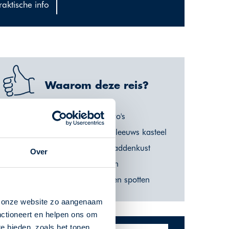
raktische info
Waarom deze reis?
Verblijf in authentieke Kro's
Overnacht in een middeleeuws kasteel
De prachtige Deense Waddenkust
Over
Zie de kastelen op Funen
Mogelijkheid tot walvissen spotten
n onze website zo aangenaam
nctioneert en helpen ons om
te bieden, zoals het tonen