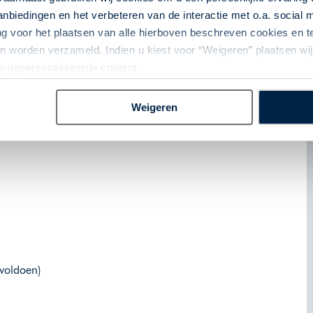
m Slotskro
biedingen en het verbeteren van de interactie met o.a. social
ørre Vinkel, 230 km
ng voor het plaatsen van alle hierboven beschreven cookies en
l Slot, 200 km
 worden verzameld. Indien u kiest voor “Weigeren” plaatsen wij 
an gepersonaliseerde content.
Weigeren
 voldoen)