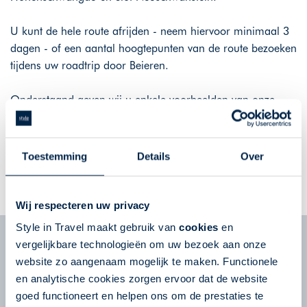
U kunt de hele route afrijden - neem hiervoor minimaal 3
dagen - of een aantal hoogtepunten van de route bezoeken
tijdens uw roadtrip door Beieren.
Onderstaand geven wij u enkele voorbeelden van onze
reizen door Duitsland.
Toestemming
Details
Over
GA DIRECT NAAR HET AANBOD IN DUITSLAND.
Wij respecteren uw privacy
Style in Travel maakt gebruik van
cookies
en
Nieuwsbrief
vergelijkbare technologieën om uw bezoek aan onze
Schrijf u in voor de nieuwsbrief en ontvang tips
website zo aangenaam mogelijk te maken. Functionele
en reisinspiratie voor uw volgende reis!
en analytische cookies zorgen ervoor dat de website
goed functioneert en helpen ons om de prestaties te