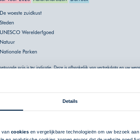
De woeste zuidkust
Steden
UNESCO Werelderfgoed
Natuur
Nationale Parken
etoonde prijs is ter indicatie. Deze is afhankelijk van vertrekdata en uw wen
" voor een uitgebreider overzicht van indicatieprijzen, of neem contact met o
Details
k van
cookies
en vergelijkbare technologieën om uw bezoek aa
le en analytische cookies zorgen ervoor dat de website goed fu