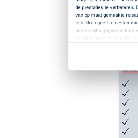
de prestaties te verbeteren. 
van op maat gemaakte reisaan
te klikken geeft u toestemmi
persoonlijke gegevens kunnen
en zal er geen sprake zijn v
Ontd
Engela
Boekba