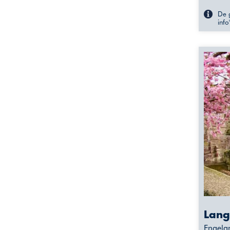
De g
info
Lang
Engela