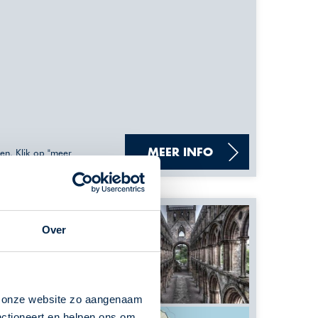
sen. Klik op "meer
MEER INFO
ns op.
Over
n onze website zo aangenaam
nctioneert en helpen ons om