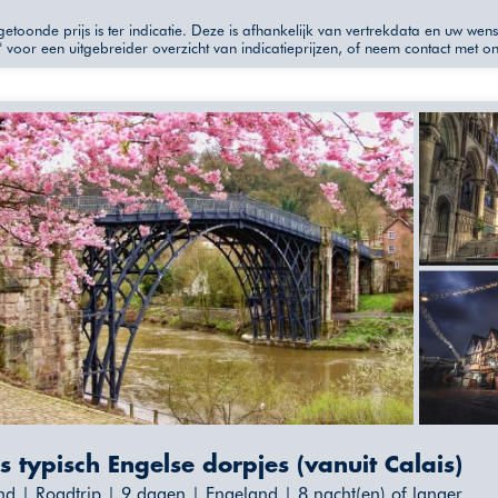
etoonde prijs is ter indicatie. Deze is afhankelijk van vertrekdata en uw wen
" voor een uitgebreider overzicht van indicatieprijzen, of neem contact met o
s typisch Engelse dorpjes (vanuit Calais)
nd | Roadtrip | 9 dagen | Engeland | 8 nacht(en) of langer