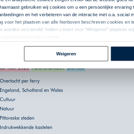
Daarnaast gebruiken wij cookies om u een persoonlijke ervaring 
biedingen en het verbeteren van de interactie met o.a. social
ng voor het plaatsen van alle hierboven beschreven cookies en
 worden verzameld. Indien u kiest voor “Weigeren” plaatsen wij 
an gepersonaliseerde content.
ek gastvrij Engeland (vanuit Calais)
Weigeren
nd | Roadtrip | 8 dagen | Engeland | 7 nacht(en) of langer
ar voor 2026
Autorondreizen
Darrock
Overtocht per ferry
Engeland, Schotland en Wales
Cultuur
Natuur
Pittoreske steden
Indrukwekkende kastelen