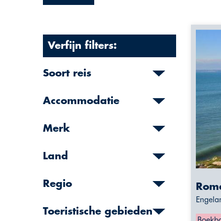
Verfijn filters:
Soort reis
Accommodatie
Merk
Land
Regio
Roma
Engela
Toeristische gebieden
Boekba