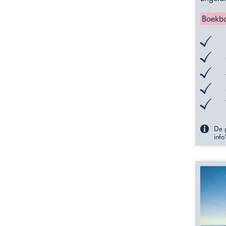
Boekba
De g
info