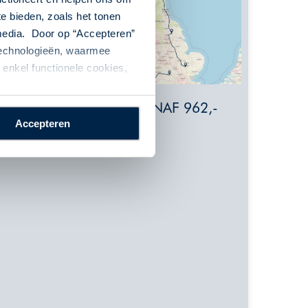
te bieden, zoals het tonen
 media. Door op “Accepteren”
 technologieën, waarmee
enkel functionele cookies,
VANAF 962,-
Accepteren