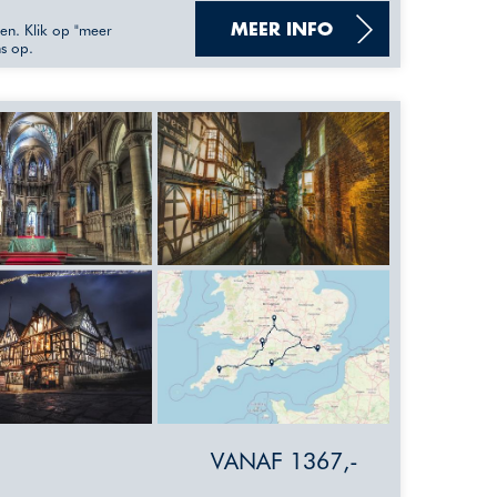
sen. Klik op "meer
MEER INFO
ns op.
VANAF 1367,-