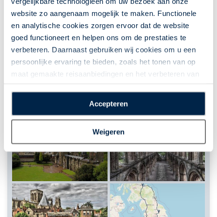
vergelijkbare technologieën om uw bezoek aan onze
website zo aangenaam mogelijk te maken. Functionele
en analytische cookies zorgen ervoor dat de website
goed functioneert en helpen ons om de prestaties te
verbeteren. Daarnaast gebruiken wij cookies om u een
persoonlijke ervaring te bieden, zoals het tonen van op
maat gemaakte reisaanbiedingen en het verbeteren van
de interactie met o.a. social media. Door op
“Accepteren” te klikken geeft u toestemming voor het
Accepteren
plaatsen van alle hierboven beschreven cookies en
technologieën, waarmee persoonlijke gegevens kunnen
Weigeren
worden verzameld. Indien u kiest voor “Weigeren”
plaatsen wij enkel functionele cookies, en zal er geen
sprake zijn van gepersonaliseerde content.