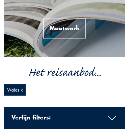
Maatwerk
Het reisaanbod...
Wales x
Verfijn filters: