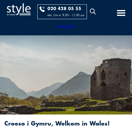
020 428 05 55
Ma. t/m vr. 9.00 - 17.00 uur
Trustpilot
Croeso i Gymru, Welkom in Wales!