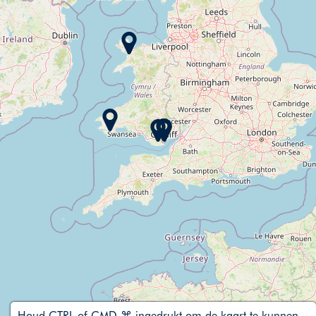
Houd CTRL of CMD ⌘ ingedrukt om de kaart te kunnen