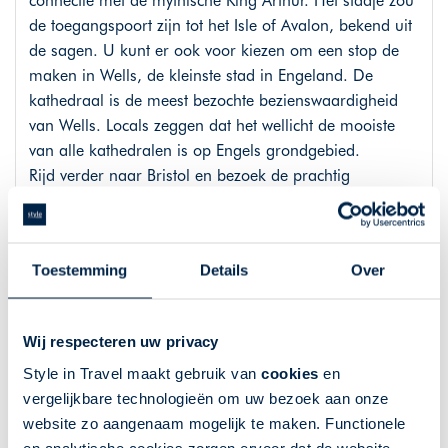
connectie met de mythische King Arthur. Het stadje zou
de toegangspoort zijn tot het Isle of Avalon, bekend uit
de sagen. U kunt er ook voor kiezen om een stop de
maken in Wells, de kleinste stad in Engeland. De
kathedraal is de meest bezochte bezienswaardigheid
van Wells. Locals zeggen dat het wellicht de mooiste
van alle kathedralen is op Engels grondgebied.
Rijd verder naar Bristol en bezoek de prachtig
gerestaureerde SS Great Britain, die zich momenteel in
de haven van Bristol bevindt. Dit buitengewone schip is
het meesterwerk van de beroemde Britse ingenieur
Toestemming
Details
Over
Isambard Kingdom Brunel. Het was de eerste ijzeren
stoomboot ter wereld en het vervoerde vele migranten
naar Amerika en Australië. Het schip is geheel
Wij respecteren uw privacy
ingericht voor zijn nieuwe functie die gericht is op
Style in Travel maakt gebruik van
cookies
en
entertainment en informatie in de vorm van exposities
vergelijkbare technologieën om uw bezoek aan onze
over zijn verleden.
website zo aangenaam mogelijk te maken. Functionele