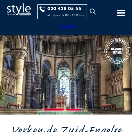
020 428 05 55
Ma. t/m vr. 9.00 - 17.00 uur
Trustpilot
Verken de Zuid-Engelse