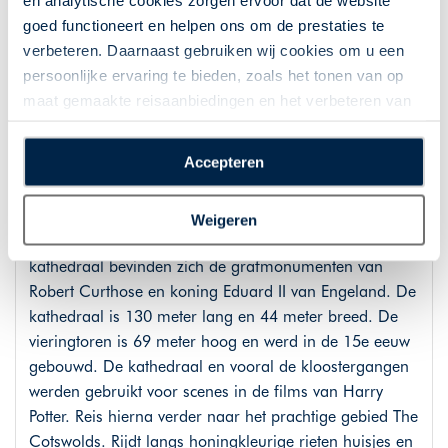
en analytische cookies zorgen ervoor dat de website
Route: Plymouth - Bristol, 203 km
goed functioneert en helpen ons om de prestaties te
verbeteren. Daarnaast gebruiken wij cookies om u een
Dag 7: Gloucester en The Cotswolds
persoonlijke ervaring te bieden, zoals het tonen van op
maat gemaakte reisaanbiedingen en het verbeteren van
U rijdt verder naar Gloucester en The Cotswolds. De
de interactie met o.a. social media. Door op
Gloucester Cathedral is één van de mooiste gebouwen
“Accepteren” te klikken geeft u toestemming voor het
Accepteren
van Engeland. Deze Anglicaanse bisschopskerk
plaatsen van alle hierboven beschreven cookies en
werd in 679 nabij de rivier de Severn gesticht en werd
technologieën, waarmee persoonlijke gegevens kunnen
samen met de abdij gewijd aan Petrus. De abdij werd
Weigeren
worden verzameld. Indien u kiest voor “Weigeren”
later door koning Hendrik VIII ontbonden. In de
plaatsen wij enkel functionele cookies, en zal er geen
kathedraal bevinden zich de grafmonumenten van
sprake zijn van gepersonaliseerde content.
Robert Curthose en koning Eduard II van Engeland. De
kathedraal is 130 meter lang en 44 meter breed. De
vieringtoren is 69 meter hoog en werd in de 15e eeuw
gebouwd. De kathedraal en vooral de kloostergangen
werden gebruikt voor scenes in de films van Harry
Potter. Reis hierna verder naar het prachtige gebied The
Cotswolds. Rijdt langs honingkleurige rieten huisjes en