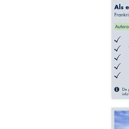
Als e
Frankri
Autoro
De g
info