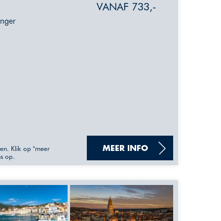
VANAF 733,-
anger
sen. Klik op "meer
MEER INFO
ns op.