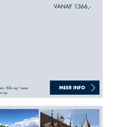
VANAF 1366,-
sen. Klik op "meer
MEER INFO
ns op.