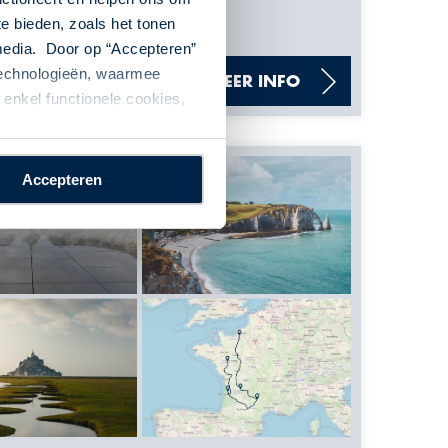
te bieden, zoals het tonen
 media. Door op “Accepteren”
 technologieën, waarmee
sen. Klik op "meer
MEER INFO
ns op.
enkel functionele cookies,
Accepteren