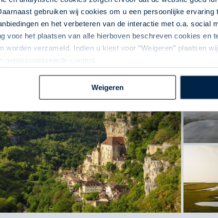
Hoogtepunten Nouvelle Aquitaine en Occitanië
Daarnaast gebruiken wij cookies om u een persoonlijke ervaring 
Geniet van uitzonderlijke gastvrijheid
biedingen en het verbeteren van de interactie met o.a. social
ng voor het plaatsen van alle hierboven beschreven cookies en
etoonde prijs is ter indicatie. Deze is afhankelijk van vertrekdata en uw wen
" voor een uitgebreider overzicht van indicatieprijzen, of neem contact met o
 worden verzameld. Indien u kiest voor “Weigeren” plaatsen wij 
an gepersonaliseerde content.
Weigeren