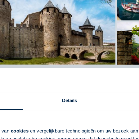
Nouvelle Aquitaine naar Occitanië
jk | Roadtrip | 9, 11 of 13 dagen | Frankrijk | 8 nacht(en) of l
ndreizen
Details
Verblijf in Chateaus
Landelijk overnachten
Dichtbij toeristische bezienswaardigheden
k van
cookies
en vergelijkbare technologieën om uw bezoek aa
le en analytische cookies zorgen ervoor dat de website goed fu