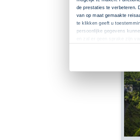
de prestaties te verbeteren. 
van op maat gemaakte reisaan
te klikken geeft u toestemmi
De g
info
persoonlijke gegevens kunnen
en zal er geen sprake zijn v