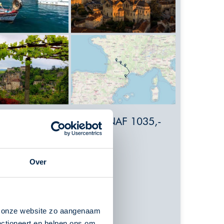
VANAF 1035,-
anger
Over
n onze website zo aangenaam
nctioneert en helpen ons om