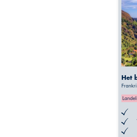
Het 
Frankri
Landel