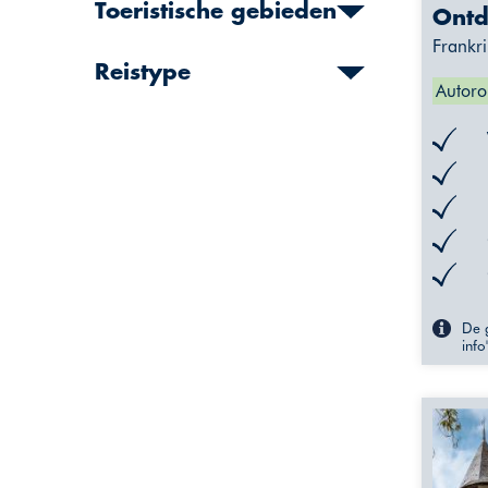
Toeristische gebieden
Ontd
Frankri
Reistype
Autoro
De g
info