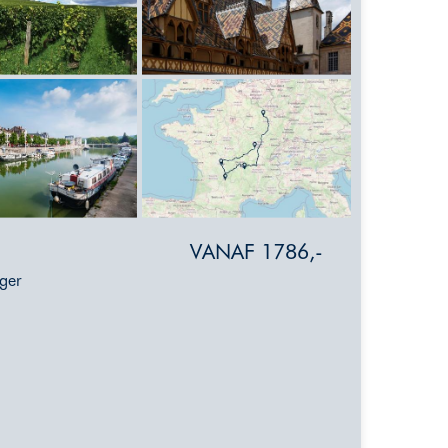
VANAF 1786,-
nger