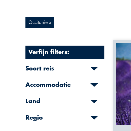
Occitanie x
Verfijn filters:
Soort reis
Accommodatie
Land
Regio