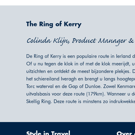
The Ring of Kerry
Colinda Klijn, Product Manager & R
De Ring of Kerry is een populaire route in Ierland 
Of u nu tegen de klok in of met de klok meerijdt, u
uitzichten en ontdekt de meest bijzondere plekjes. D
het schiereiland Iveragh en brengt u langs hoogtep
Torc waterval en de Gap of Dunloe. Zowel Kenmare a
uitvalsbasis voor deze route (179km). Wanneer u de 
Skellig Ring. Deze route is minstens zo indrukwekk
Style in Travel
Over 