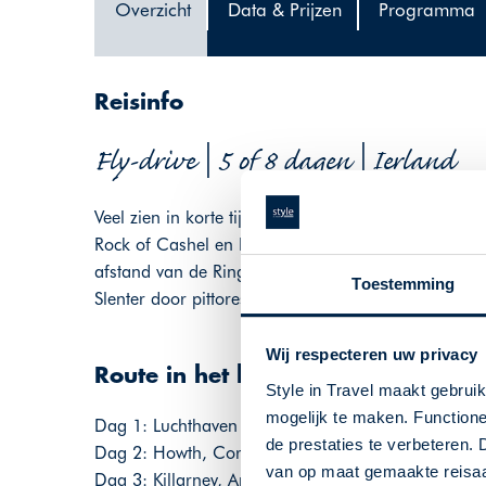
Overzicht
Data & Prijzen
Programma
Reisinfo
Fly-drive | 5 of 8 dagen | Ierland
Veel zien in korte tijd! Deze reis brengt u van Dubl
Rock of Cashel en Killarney waar u verblijft in ee
afstand van de Ring of Kerry. Geniet van de prachti
Toestemming
Slenter door pittoreske dorpjes en bewonder eeuwe
Wij respecteren uw privacy
Route in het kort
Style in Travel maakt gebrui
mogelijk te maken. Functione
Dag 1: Luchthaven Dublin - Howth, Cornerville B&
de prestaties te verbeteren. 
Dag 2: Howth, Cornerville B&B - Killarney, Ardre
van op maat gemaakte reisaan
Dag 3: Killarney, Ardree House