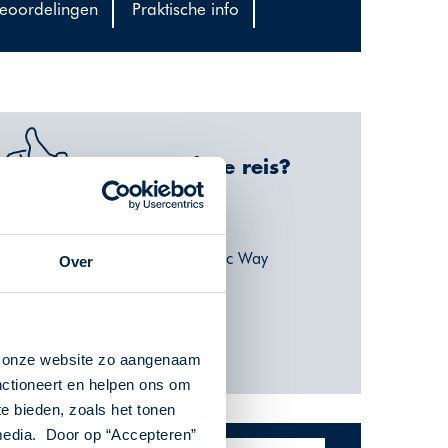
eoordelingen
Praktische info
Waarom deze reis?
Ideale short break
Deel van de Wild Atlantic Way
Over
Prachtige natuur
Eindeloze vergezichten
Gastvrije bevolking
n onze website zo aangenaam
nctioneert en helpen ons om
te bieden, zoals het tonen
 media. Door op “Accepteren”