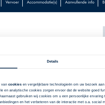
Vervoer
Accommodatie(s)
Aanvullende info
B
in via de beroemde Irish National Stud (stoeterij) naar de
n spectaculaire omgeving van bergen en meren op korte
ge natuur, de ruige kustlijn en de bijzondere vergezichten.
Details
noude kastelen.
k van
cookies
en vergelijkbare technologieën om uw bezoek aa
le en analytische cookies zorgen ervoor dat de website goed fu
B, 14 km
Daarnaast gebruiken wij cookies om u een persoonlijke ervaring 
e House, 322 km
biedingen en het verbeteren van de interactie met o.a. social