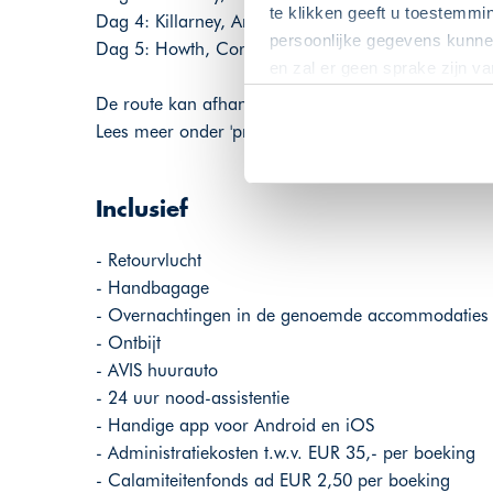
te klikken geeft u toestemmi
Dag 4: Killarney, Ardree House - Howth, Cornervi
persoonlijke gegevens kunnen
Dag 5: Howth, Cornerville B&B - Luchthaven Dubli
en zal er geen sprake zijn v
De route kan afhankelijk zijn van de gekozen reisd
Lees meer onder 'programma'.
Inclusief
- Retourvlucht
- Handbagage
- Overnachtingen in de genoemde accommodaties
- Ontbijt
- AVIS huurauto
- 24 uur nood-assistentie
- Handige app voor Android en iOS
- Administratiekosten t.w.v. EUR 35,- per boeking
- Calamiteitenfonds ad EUR 2,50 per boeking