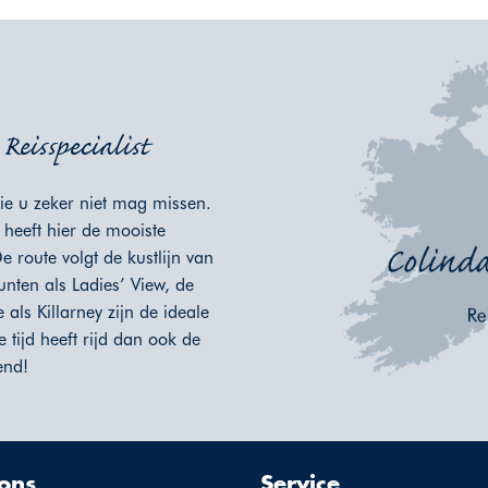
eisspecialist
die u zeker niet mag missen.
 heeft hier de mooiste
e route volgt de kustlijn van
unten als Ladies’ View, de
ls Killarney zijn de ideale
tijd heeft rijd dan ook de
end!
ons
Service