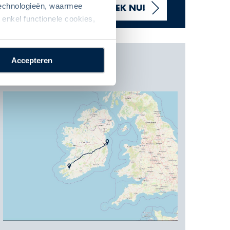
 technologieën, waarmee
VANAF 848,- P.P.
BOEK NU!
enkel functionele cookies,
Accepteren
Kaart