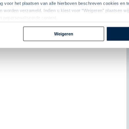
ng voor het plaatsen van alle hierboven beschreven cookies en
lle B&B, 322 km
 worden verzameld. Indien u kiest voor “Weigeren” plaatsen wij 
n, 14 km
an gepersonaliseerde content.
uur en/of luchthaven van vertrek (indien van toepassing).
Weigeren