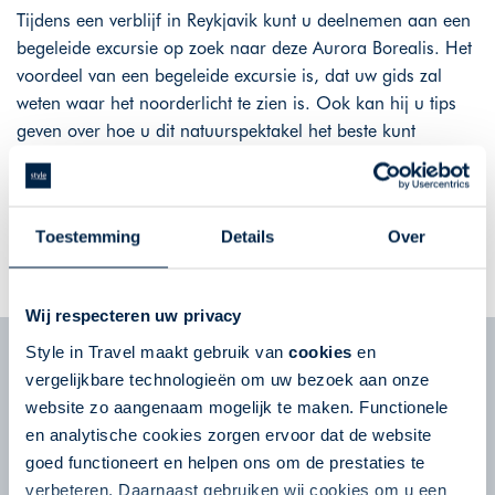
Tijdens een verblijf in Reykjavik kunt u deelnemen aan een
begeleide excursie op zoek naar deze Aurora Borealis. Het
voordeel van een begeleide excursie is, dat uw gids zal
weten waar het noorderlicht te zien is. Ook kan hij u tips
geven over hoe u dit natuurspektakel het beste kunt
fotograferen. En niet te vergeten, u komt dan op plaatsen
waar u met eigen auto niet zou kunnen komen.
Toestemming
Details
Over
GA DIRECT NAAR HET REISAANBOD IN IJSLAND
Wij respecteren uw privacy
Style in Travel maakt gebruik van
cookies
en
Nieuwsbrief
vergelijkbare technologieën om uw bezoek aan onze
Schrijf u in voor de nieuwsbrief en ontvang tips
en reisinspiratie voor uw volgende reis!
website zo aangenaam mogelijk te maken. Functionele
en analytische cookies zorgen ervoor dat de website
goed functioneert en helpen ons om de prestaties te
Volg ons op Social Media
verbeteren. Daarnaast gebruiken wij cookies om u een