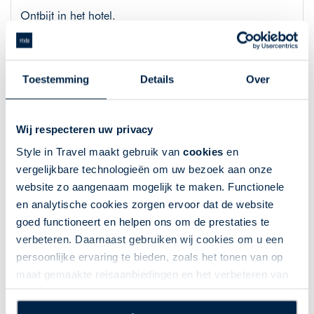
Ontbijt in het hotel.
U heeft de dag ter vrije besteding in Milaan.
Vanavond is er de mogelijkheid om een concert in een
Toestemming
Details
Over
nader te vermelden kerk of een bezoek aan opera
Pelléas et Mélisande (Debussy) bij te wonen (optioneel).
Wij respecteren uw privacy
Dag 4: Uw laatste dag in Milaan
Style in Travel maakt gebruik van
cookies
en
vergelijkbare technologieën om uw bezoek aan onze
Ontbijt in het hotel.
website zo aangenaam mogelijk te maken. Functionele
De ochtend heeft u ter vrije besteding. Aan het begin
en analytische cookies zorgen ervoor dat de website
van de middag brengt de touringcar u naar de
goed functioneert en helpen ons om de prestaties te
luchthaven en vliegt u terug naar Nederland.
verbeteren. Daarnaast gebruiken wij cookies om u een
persoonlijke ervaring te bieden, zoals het tonen van op
maat gemaakte reisaanbiedingen en het verbeteren van
Overnachtingen | 4-daagse cultuur
de interactie met o.a. social media. Door op
reis
“Accepteren” te klikken geeft u toestemming voor het