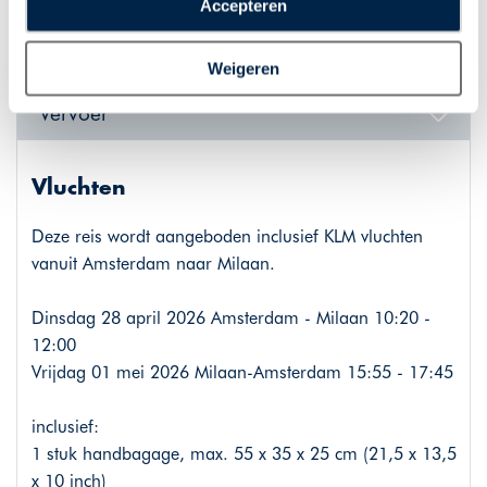
Accepteren
plaatsen van alle hierboven beschreven cookies en
Hotel Dei Cavalieri Milano Duomo (4*)
technologieën, waarmee persoonlijke gegevens kunnen
Weigeren
worden verzameld. Indien u kiest voor “Weigeren”
plaatsen wij enkel functionele cookies, en zal er geen
Vervoer
sprake zijn van gepersonaliseerde content.
Vluchten
Deze reis wordt aangeboden inclusief KLM vluchten
vanuit Amsterdam naar Milaan.
Dinsdag 28 april 2026 Amsterdam - Milaan 10:20 -
12:00
Vrijdag 01 mei 2026 Milaan-Amsterdam 15:55 - 17:45
inclusief:
1 stuk handbagage, max. 55 x 35 x 25 cm (21,5 x 13,5
x 10 inch)