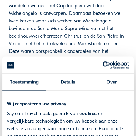
wandelen we over het Capitoolplein wat door
Michelangelo is ontworpen. Daarnaast bezoeken we
twee kerken waar zich werken van Michelangelo
bevinden: de Santa Maria Sopra Minerva met het
beeldhouwwerk 'herrezen Christus' en de San Pietro in
Vincoli met het indrukwekkende Mozesbeeld en 'Lea'.
Deze waren oorspronkelijk onderdelen van het
grafmonument voor Julius II, waartoe ook 'de Slaven'
behoorden.
Toestemming
Details
Over
Dag 7: de Sint Pieter en het Vaticaan
Ontbijt in het hotel.
Wij respecteren uw privacy
Vandaag staat compleet in het teken van de Sint Pieter
Style in Travel maakt gebruik van
cookies
en
en het Vaticaan.
vergelijkbare technologieën om uw bezoek aan onze
De bus brengt ons naar Vaticaanstad. We beginnen bij
website zo aangenaam mogelijk te maken. Functionele
de Sint Pieter waarvan Michelangelo de prachtige