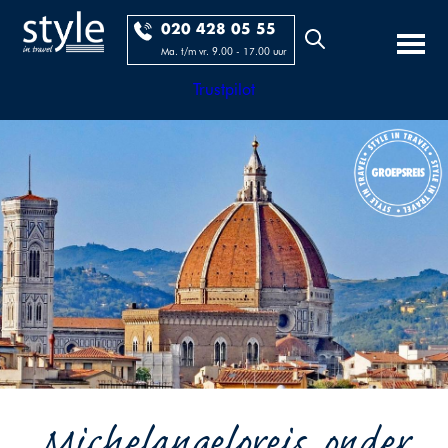
020 428 05 55
Ma. t/m vr. 9.00 - 17.00 uur
Trustpilot
Michelangeloreis, onder