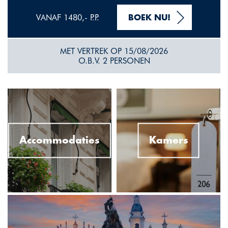
VANAF 1480,- P.P.
BOEK NU!
MET VERTREK OP 15/08/2026
O.B.V. 2 PERSONEN
Accommodaties
Kamers