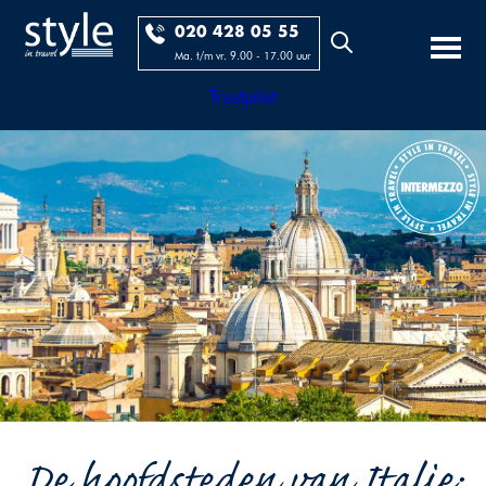
020 428 05 55
Ma. t/m vr. 9.00 - 17.00 uur
Trustpilot
De hoofdsteden van Italie: