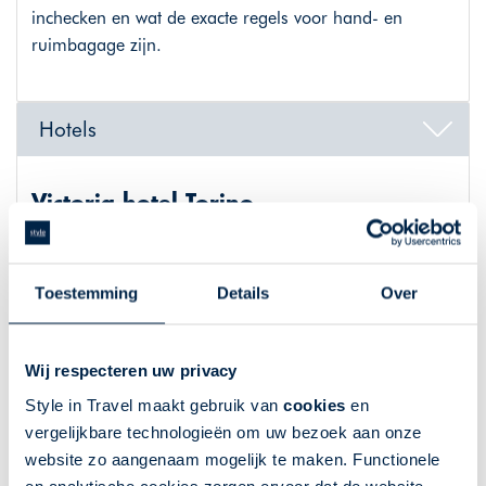
inchecken en wat de exacte regels voor hand- en
ruimbagage zijn.
Hotels
Victoria hotel Torino
Het Victoria hotel ligt in het centrum van Turijn in de
regio Piemonte. Het hotel heeft een klassieke uitstraling
Toestemming
Details
Over
en biedt kamers met een traditionele inrichting. Iedere
kamer heeft een andere styling. In de omgeving bevindt
zich een betaalde parkeerplaats. Het hotel biedt een
Wij respecteren uw privacy
ontbijtruimte en een binnenplaats waar bij goed weer
Style in Travel maakt gebruik van
cookies
en
ook het ontbijt wordt geserveerd. In de Spa kunt u
vergelijkbare technologieën om uw bezoek aan onze
genieten van het binnenzwembad of tegen betaling
website zo aangenaam mogelijk te maken. Functionele
gebruik maken van de sauna, stoombad of