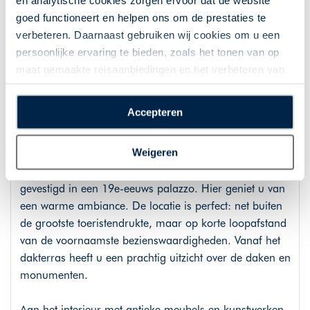
en analytische cookies zorgen ervoor dat de website
verschillende behandelingen (badkleding en badmuts
goed functioneert en helpen ons om de prestaties te
verplicht). De ligging van het hotel is perfect in het
verbeteren. Daarnaast gebruiken wij cookies om u een
centrum van Turijn met alle bezienswaardigheden op
persoonlijke ervaring te bieden, zoals het tonen van op
loopafstand. Er wordt een parkeerplaats voor u
maat gemaakte reisaanbiedingen en het verbeteren van
gereserveerd van €25 per dag, die u ter plaatse dient te
de interactie met o.a. social media. Door op
voldoen.
“Accepteren” te klikken geeft u toestemming voor het
Accepteren
plaatsen van alle hierboven beschreven cookies en
technologieën, waarmee persoonlijke gegevens kunnen
Hotel Cellai
Weigeren
worden verzameld. Indien u kiest voor “Weigeren”
In hartje Florence ligt dit verzorgde en sfeervolle hotel,
plaatsen wij enkel functionele cookies, en zal er geen
gevestigd in een 19e-eeuws palazzo. Hier geniet u van
sprake zijn van gepersonaliseerde content.
een warme ambiance. De locatie is perfect: net buiten
de grootste toeristendrukte, maar op korte loopafstand
van de voornaamste bezienswaardigheden. Vanaf het
dakterras heeft u een prachtig uitzicht over de daken en
monumenten.
Aan het interieur met antieke meubels en kunstwerken