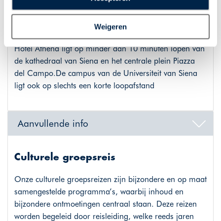
plaatsen van alle hierboven beschreven cookies en
en voor het diner gebruikt het restaurant een mix van
technologieën, waarmee persoonlijke gegevens kunnen
internationale favorieten en Toscaanse gerechten en
Weigeren
worden verzameld. Indien u kiest voor “Weigeren”
exclusieve wijnen.
plaatsen wij enkel functionele cookies, en zal er geen
Hotel Athena ligt op minder dan 10 minuten lopen van
sprake zijn van gepersonaliseerde content.
de kathedraal van Siena en het centrale plein Piazza
del Campo.De campus van de Universiteit van Siena
ligt ook op slechts een korte loopafstand
Aanvullende info
Culturele groepsreis
Onze culturele groepsreizen zijn bijzondere en op maat
samengestelde programma’s, waarbij inhoud en
bijzondere ontmoetingen centraal staan. Deze reizen
worden begeleid door reisleiding, welke reeds jaren