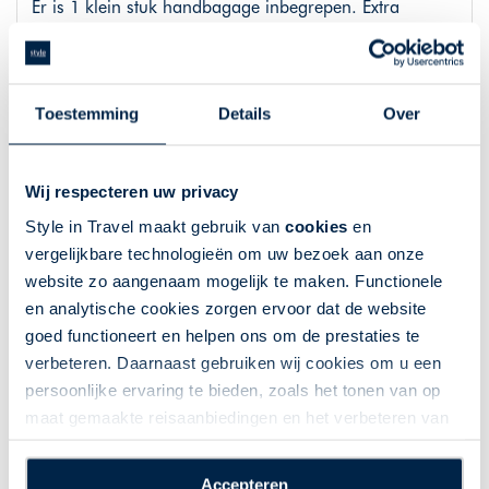
Er is 1 klein stuk handbagage inbegrepen. Extra
handbagage kunt u bijboeken via de website van
Transavia.
Toestemming
Details
Over
Hotels
Wij respecteren uw privacy
Hotel Athena
Style in Travel maakt gebruik van
cookies
en
vergelijkbare technologieën om uw bezoek aan onze
Hotel Athena ligt binnen de historische muren van
website zo aangenaam mogelijk te maken. Functionele
Siena en biedt gratis parkfaciliteiten, een elegant
en analytische cookies zorgen ervoor dat de website
Italiaans restaurant en een gedeeltelijk terras met
goed functioneert en helpen ons om de prestaties te
uitzicht op de stad en de parallelle vallei.
verbeteren. Daarnaast gebruiken wij cookies om u een
De kamers met airconditioning zijn ruim en elegant
persoonlijke ervaring te bieden, zoals het tonen van op
ingericht met warme kleurenschema's en tegelvloeren.
maat gemaakte reisaanbiedingen en het verbeteren van
De kamers op de hoogste verdiepingen bieden een
de interactie met o.a. social media. Door op
prachtig uitzicht.
“Accepteren” te klikken geeft u toestemming voor het
Accepteren
Er wordt elke ochtend een gevarieerde ontbijtmaaltijd