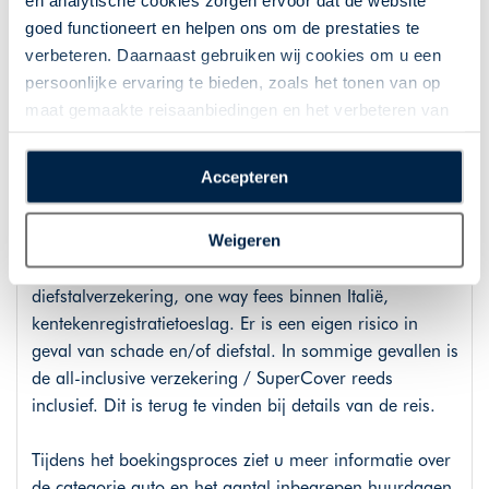
en analytische cookies zorgen ervoor dat de website
goed functioneert en helpen ons om de prestaties te
verbeteren. Daarnaast gebruiken wij cookies om u een
persoonlijke ervaring te bieden, zoals het tonen van op
Autohuur
maat gemaakte reisaanbiedingen en het verbeteren van
Meer informatie over de autohuur en voorwaarden
de interactie met o.a. social media. Door op
kunt u terugvinden op
www.styleintravel.nl/autohuur
.
“Accepteren” te klikken geeft u toestemming voor het
Accepteren
plaatsen van alle hierboven beschreven cookies en
Bij deze reis is een huurauto van AVIS inbegrepen tenzij
technologieën, waarmee persoonlijke gegevens kunnen
Weigeren
anders vermeld. De huurauto is inclusief onbeperkt
worden verzameld. Indien u kiest voor “Weigeren”
aantal kilometers, WA verzekering, CDW-verzekering,
plaatsen wij enkel functionele cookies, en zal er geen
diefstalverzekering, one way fees binnen Italië,
sprake zijn van gepersonaliseerde content.
kentekenregistratietoeslag. Er is een eigen risico in
geval van schade en/of diefstal. In sommige gevallen is
de all-inclusive verzekering / SuperCover reeds
inclusief. Dit is terug te vinden bij details van de reis.
Tijdens het boekingsproces ziet u meer informatie over
de categorie auto en het aantal inbegrepen huurdagen.