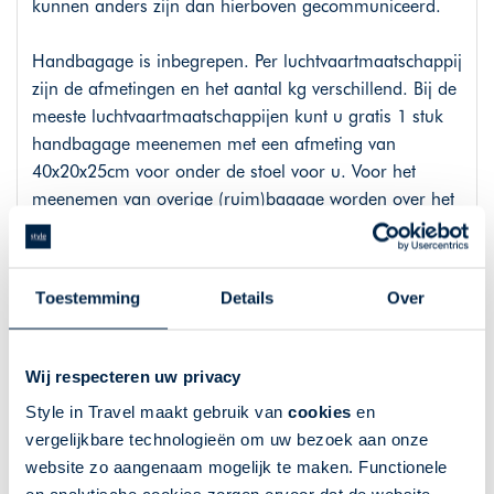
kunnen anders zijn dan hierboven gecommuniceerd.
Handbagage is inbegrepen. Per luchtvaartmaatschappij
zijn de afmetingen en het aantal kg verschillend. Bij de
meeste luchtvaartmaatschappijen kunt u gratis 1 stuk
handbagage meenemen met een afmeting van
40x20x25cm voor onder de stoel voor u. Voor het
meenemen van overige (ruim)bagage worden over het
algemeen kosten in rekening gebracht. Deze kosten
variëren per luchtvaartmaatschappij, bestemming,
reisdatum, boekingsklasse en of een combinatie van dit
Toestemming
Details
Over
alles. Iedere luchtvaartmaatschappij hanteert andere
voorwaarden voor check-in en bagage. Wij raden u
daarom aan om vooraf, via de officiële website van de
Wij respecteren uw privacy
luchtvaartmaatschappij, na te gaan of het verplicht is
Style in Travel maakt gebruik van
cookies
en
om online in te checken, vanaf wanneer u online kunt
vergelijkbare technologieën om uw bezoek aan onze
inchecken en wat de exacte regels voor hand- en
website zo aangenaam mogelijk te maken. Functionele
ruimbagage zijn.