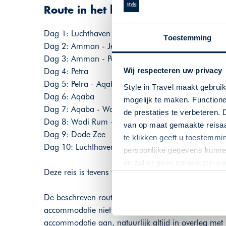
Route in het kort
Dag 1: Luchthaven Amman - Amman, 24 km
Toestemming
Dag 2: Amman - Jerash, 52 km
Dag 3: Amman - Petra , 230 km
Wij respecteren uw privacy
Dag 4: Petra
Dag 5: Petra - Aqaba, 126 km
Style in Travel maakt gebrui
Dag 6: Aqaba
mogelijk te maken. Functione
Dag 7: Aqaba - Wadi Rum, 70 km
de prestaties te verbeteren. 
Dag 8: Wadi Rum - Dode Zee, 345 km
van op maat gemaakte reisaan
Dag 9: Dode Zee
te klikken geeft u toestemmi
Dag 10: Luchthaven Amman, 61 km
persoonlijke gegevens kunnen
en zal er geen sprake zijn v
Deze reis is tevens te reserveren met privé chauffeu
De beschreven route is onder voorbehoud van besc
accommodatie niet meer beschikbaar zijn, dan draa
accommodatie aan, natuurlijk altijd in overleg met 