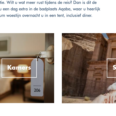
. Wilt u wat meer rust tijdens de reis? Dan is dit de
t u een dag extra in de badplaats Aqaba, waar u heerlijk
m woestijn overnacht u in een tent, inclusief diner.
Kamers
S