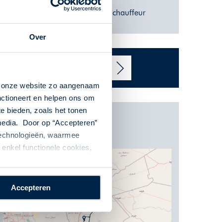
Ook mogelijk met privé chauffeur
Over
BOEK NU!
n onze website zo aangenaam
nctioneert en helpen ons om
te bieden, zoals het tonen
 media. Door op “Accepteren”
Kaart
 technologieën, waarmee
enkel functionele cookies,
Accepteren