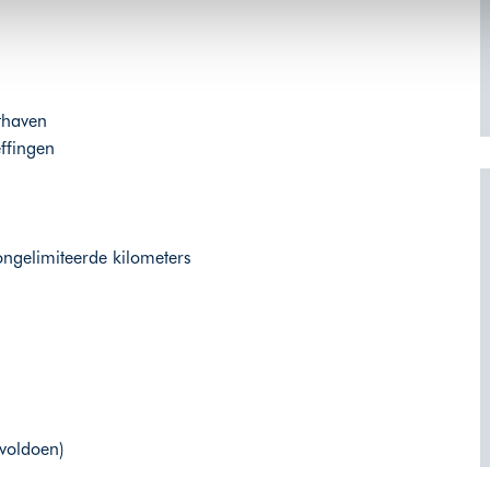
thaven
effingen
 ongelimiteerde kilometers
 voldoen)