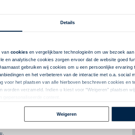
Details
k van
cookies
en vergelijkbare technologieën om uw bezoek aa
le en analytische cookies zorgen ervoor dat de website goed fu
Daarnaast gebruiken wij cookies om u een persoonlijke ervaring 
biedingen en het verbeteren van de interactie met o.a. social
ng voor het plaatsen van alle hierboven beschreven cookies en
 worden verzameld. Indien u kiest voor “Weigeren” plaatsen wij 
an gepersonaliseerde content.
r.
Weigeren
hikbaarheid. Mocht er in de door u gekozen periode een
ien wij de route om of bieden wij een gelijkwaardige
u.