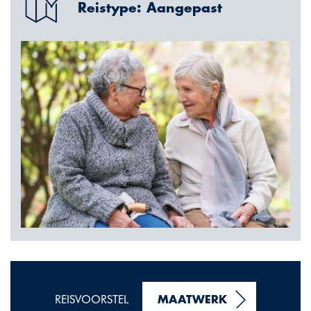
Reistype: Aangepast
REISVOORSTEL
MAATWERK