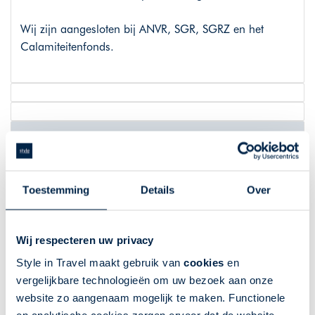
Wij zijn aangesloten bij ANVR, SGR, SGRZ en het
Calamiteitenfonds.
Praktische info
Praktische info
Toestemming
Details
Over
Wie is Senior Vakantie Plan?
Wij respecteren uw privacy
Senior Vakantie Plan richt zich op vakantiebeleving voor
Style in Travel maakt gebruik van
cookies
en
ouderen en is onderdeel van Style in Travel. Wij
vergelijkbare technologieën om uw bezoek aan onze
ontwikkelen reizen waarbij gemak, comfort en
website zo aangenaam mogelijk te maken. Functionele
persoonlijke aandacht centraal staan. Onze organisatie