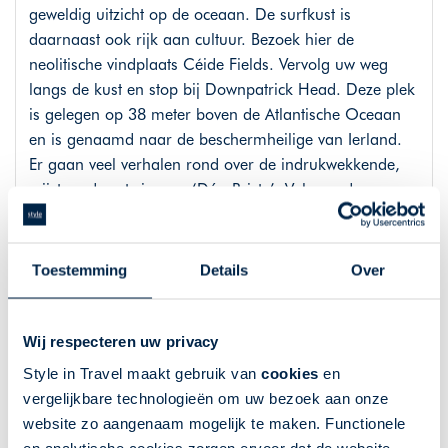
geweldig uitzicht op de oceaan. De surfkust is
daarnaast ook rijk aan cultuur. Bezoek hier de
neolitische vindplaats Céide Fields. Vervolg uw weg
langs de kust en stop bij Downpatrick Head. Deze plek
is gelegen op 38 meter boven de Atlantische Oceaan
en is genaamd naar de beschermheilige van Ierland.
Er gaan veel verhalen rond over de indrukwekkende,
vrijstaande rots in zee, ‘Dún Briste’. Volgens de
verhalen werden de mensen die hier woonden gered
met behulp van scheepstouwen toen tijdens een storm
de wilde zee ervoor zorgde dat de rots losbrak van het
Toestemming
Details
Over
vasteland.
Route: Rossnowlagh - Westport, 164 km
Wij respecteren uw privacy
Style in Travel maakt gebruik van
cookies
en
vergelijkbare technologieën om uw bezoek aan onze
Dag 8: Prachtig Connemara
website zo aangenaam mogelijk te maken. Functionele