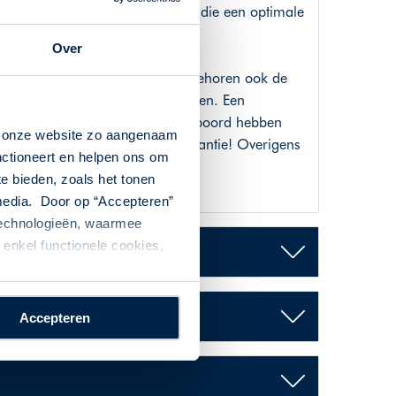
rouwbare luchtvaartmaatschappij die een optimale
Over
ë. Tot het uitgebreide netwerk behoren ook de
 naar alle Portugese bestemmingen. Een
ese gastvrijheid. De stoelen aan boord hebben
n onze website zo aangenaam
e zijn! Een prima begin van uw vakantie! Overigens
nctioneert en helpen ons om
te bieden, zoals het tonen
 media. Door op “Accepteren”
 technologieën, waarmee
enkel functionele cookies,
Accepteren