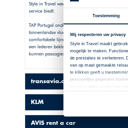
Style in Travel werkt zeer nauw samen met de Po
service biedt.
Toestemming
TAP Portugal onderhoudt wereldwijde verbindinge
binnenlandse vluchten naar de Azoren en Madeira
Wij respecteren uw privacy
comfortabele lijndienst met vaststaande vertrek-
Style in Travel maakt gebrui
een lederen bekleding en...u heeft veel beenruimte
mogelijk te maken. Functione
kunnen passagiers vanaf 72 uur voor vertrek inc
de prestaties te verbeteren. 
van op maat gemaakte reisaan
te klikken geeft u toestemmi
persoonlijke gegevens kunnen
transavia.com
en zal er geen sprake zijn v
KLM
AVIS rent a car