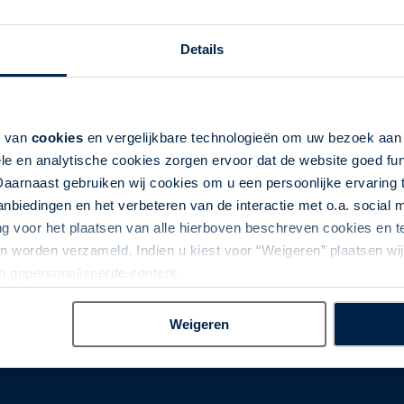
rtugese Nationale luchtvaartmaatschappij TAP Portugal. Een bet
Details
n met diverse landen in Europa, Noord- en Zuid-Amerika en Azi
. TAP Portugal biedt u dagelijks een verbinding vanaf Schiphol
 en aankomsttijden. Aan boord maakt u al kennis met de Portug
k van
cookies
en vergelijkbare technologieën om uw bezoek aa
! Wij kiezen voor kwaliteit die..... dus niet altijd duur hoeft t
le en analytische cookies zorgen ervoor dat de website goed fu
hecken via internet www.flytap.com
Daarnaast gebruiken wij cookies om u een persoonlijke ervaring 
biedingen en het verbeteren van de interactie met o.a. social
ng voor het plaatsen van alle hierboven beschreven cookies en
 worden verzameld. Indien u kiest voor “Weigeren” plaatsen wij 
an gepersonaliseerde content.
Weigeren