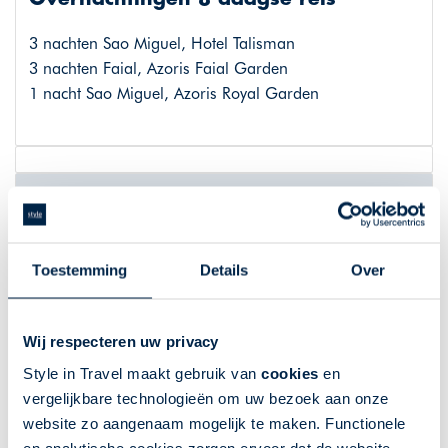
3 nachten Sao Miguel, Hotel Talisman
3 nachten Faial, Azoris Faial Garden
1 nacht Sao Miguel, Azoris Royal Garden
Hotels
Hotel Talisman
Toestemming
Details
Over
In dit charmante hotel, gelegen in het historische
centrum van Ponta Delgada, kijkt u uit over een
Wij respecteren uw privacy
prachtig park. U vindt architectonische schatten als
Style in Travel maakt gebruik van
cookies
en
paleizen, kerken en het Carlos Machado Museum, op
vergelijkbare technologieën om uw bezoek aan onze
600 meter afstand. Ook de bekende Portas da Cidade
website zo aangenaam mogelijk te maken. Functionele
bevinden zich op maar 300 meter afstand.