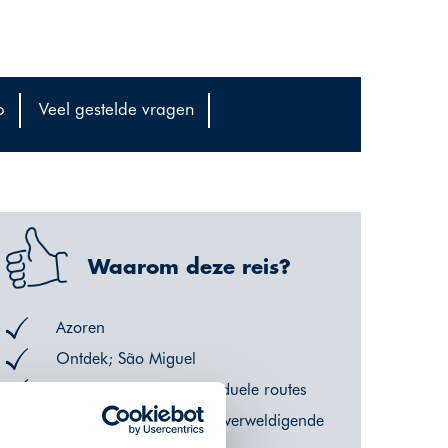
o
Veel gestelde vragen
Waarom deze reis?
Azoren
Ontdek; São Miguel
Wandel prachtige individuele routes
Geniet van het van de overweldigende
natuur