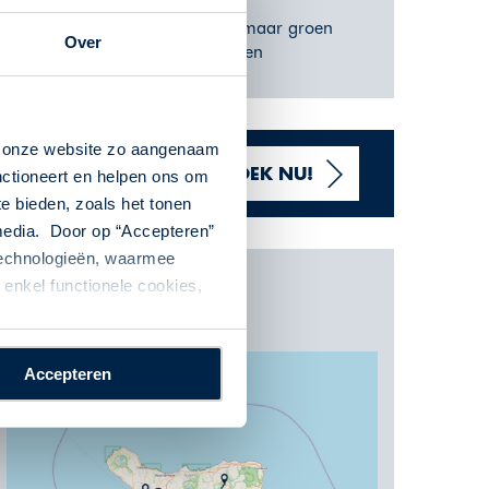
Verken een vulkanisch, maar groen
Over
landschap en ruige kusten
n onze website zo aangenaam
VANAF 1788,- P.P.
BOEK NU!
nctioneert en helpen ons om
te bieden, zoals het tonen
 media. Door op “Accepteren”
 technologieën, waarmee
enkel functionele cookies,
Kaart
Accepteren