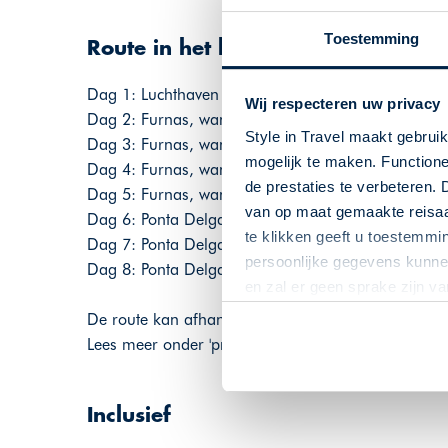
Toestemming
Route in het kort
Dag 1: Luchthaven Ponta Delgada - Furnas, Hotel
Wij respecteren uw privacy
Dag 2: Furnas, wandeling Lagoa das Furnas | 2 uu
Style in Travel maakt gebrui
Dag 3: Furnas, wandeling Lomba do Cavaleiro-Ri
mogelijk te maken. Functione
Dag 4: Furnas, wandeling Faial da Terra-Salto Pre
de prestaties te verbeteren. 
Dag 5: Furnas, wandeling Ribeira Funda-Maia | 
van op maat gemaakte reisaan
Dag 6: Ponta Delgada , wandeling Lagoa do Fogo
te klikken geeft u toestemmi
Dag 7: Ponta Delgada, wandeling Sete Cidades | 2
persoonlijke gegevens kunnen
Dag 8: Ponta Delgada, Sao Miguel Park Hotel - Lu
en zal er geen sprake zijn v
De route kan afhankelijk zijn van de gekozen reisd
Lees meer onder 'programma'.
Inclusief