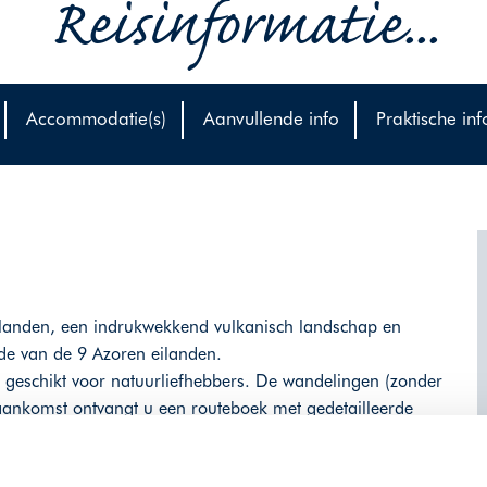
Reisinformatie...
Accommodatie(s)
Aanvullende info
Praktische inf
ilanden, een indrukwekkend vulkanisch landschap en
rde van de 9 Azoren eilanden.
 geschikt voor natuurliefhebbers. De wandelingen (zonder
j aankomst ontvangt u een routeboek met gedetailleerde
ão Miguel is mild, in de zomer gemiddeld 24C, dus een