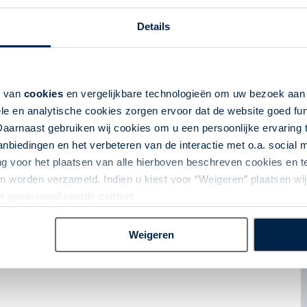
Details
 Terra Nostra Garden, 48 km
r | makkelijk | 9,6 km
k van
cookies
en vergelijkbare technologieën om uw bezoek aa
beira Quente | 2 uur | medium | 7 km
le en analytische cookies zorgen ervoor dat de website goed fu
go-Faial da Terra | 2 uur | medium | 5 km
Daarnaast gebruiken wij cookies om u een persoonlijke ervaring 
3,30 uur medium | 7 km
biedingen en het verbeteren van de interactie met o.a. social
 | 5 uur | medium | 14 km
ng voor het plaatsen van alle hierboven beschreven cookies en
 uur | makkelijk | 7,5 km
of
3 uur | medium | 11 km
 worden verzameld. Indien u kiest voor “Weigeren” plaatsen wij 
chthaven Ponta Delgada, 5 km
an gepersonaliseerde content.
uur en/of luchthaven van vertrek (indien van toepassing).
Weigeren