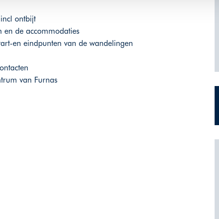
cl ontbijt
ven en de accommodaties
tart-en eindpunten van de wandelingen
ontacten
entrum van Furnas