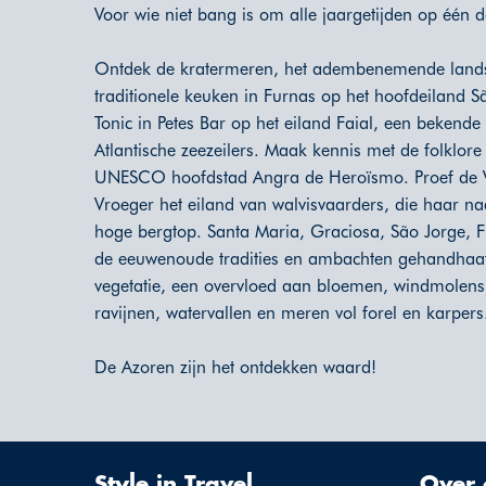
Voor wie niet bang is om alle jaargetijden op één d
Ontdek de kratermeren, het adembenemende land
traditionele keuken in Furnas op het hoofdeiland S
Tonic in Petes Bar op het eiland Faial, een bekende
Atlantische zeezeilers. Maak kennis met de folklore
UNESCO hoofdstad Angra de Heroïsmo. Proef de Ve
Vroeger het eiland van walvisvaarders, die haar 
hoge bergtop. Santa Maria, Graciosa, São Jorge, F
de eeuwenoude tradities en ambachten gehandhaaf
vegetatie, een overvloed aan bloemen, windmolens
ravijnen, watervallen en meren vol forel en karpers
De Azoren zijn het ontdekken waard!
Style in Travel
Over 