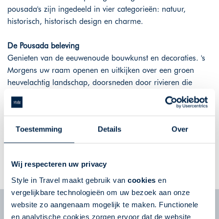
pousada's zijn ingedeeld in vier categorieën: natuur,
historisch, historisch design en charme.
De Pousada beleving
Genieten van de eeuwenoude bouwkunst en decoraties. 's
Morgens uw raam openen en uitkijken over een groen
heuvelachtig landschap, doorsneden door rivieren die
blinken in het vroege zonlicht. Zet een stap buiten de deur
en verbaas u over de rijkdom van een 16e-eeuwse
kloosterkerk aan de overzijde. U beleeft het tijdens uw
Toestemming
Details
Over
verblijf in een regionale pousada.
GA DIRECT NAAR HET REISAANBOD IN PORTUGAL
Wij respecteren uw privacy
Style in Travel maakt gebruik van
cookies
en
vergelijkbare technologieën om uw bezoek aan onze
website zo aangenaam mogelijk te maken. Functionele
Nieuwsbrief
en analytische cookies zorgen ervoor dat de website
Schrijf u in voor de nieuwsbrief en ontvang tips