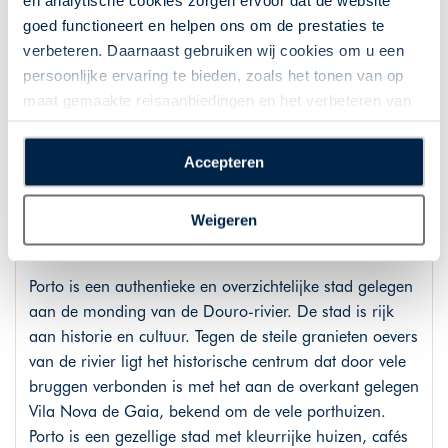
en analytische cookies zorgen ervoor dat de website
naar het bekende Pinhao. Of verken het charmante
goed functioneert en helpen ons om de prestaties te
stadje Lamego, met zijn mooie kathedraal, kasteel en
verbeteren. Daarnaast gebruiken wij cookies om u een
het bijzondere Santuário de Nossa Senhora dos
persoonlijke ervaring te bieden, zoals het tonen van op
Remédios.
maat gemaakte reisaanbiedingen en het verbeteren van
de interactie met o.a. social media. Door op
Route: Viseu – Santa Cruz do Douro, 82 km
“Accepteren” te klikken geeft u toestemming voor het
Accepteren
plaatsen van alle hierboven beschreven cookies en
technologieën, waarmee persoonlijke gegevens kunnen
Dag 6 - 7: Het UNESCO-erfgoed
Weigeren
worden verzameld. Indien u kiest voor “Weigeren”
Guimaraes & Porto
plaatsen wij enkel functionele cookies, en zal er geen
sprake zijn van gepersonaliseerde content.
Porto is een authentieke en overzichtelijke stad gelegen
aan de monding van de Douro-rivier. De stad is rijk
aan historie en cultuur. Tegen de steile granieten oevers
van de rivier ligt het historische centrum dat door vele
bruggen verbonden is met het aan de overkant gelegen
Vila Nova de Gaia, bekend om de vele porthuizen.
Porto is een gezellige stad met kleurrijke huizen, cafés