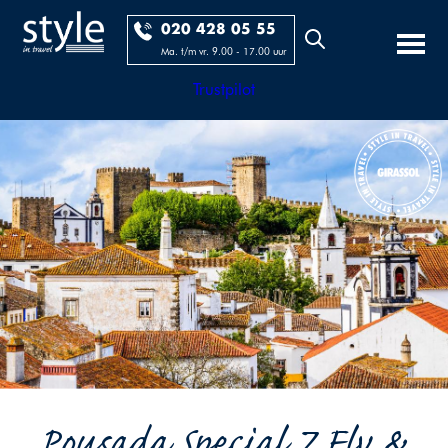
020 428 05 55
Ma. t/m vr. 9.00 - 17.00 uur
Trustpilot
Pousada Special 7 Fly &