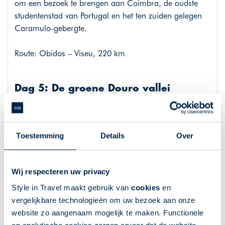
om een bezoek te brengen aan Coimbra, de oudste
studentenstad van Portugal en het ten zuiden gelegen
Caramulo-gebergte.
Route: Obidos – Viseu, 220 km
Dag 5: De groene Douro vallei
De Douro vallei is betoverend mooi door het prachtige
landschap met steile hellingen met terrasvormige
Toestemming
Details
Over
wijngaarden. In het noorden van Portugal vindt u de
nog de traditionele Portugese manier van leven. Hier
kunt u nog genieten van de ongerepte natuur.
Wij respecteren uw privacy
Geniet van de rust en ruimte, de luxe, de lokale keuken
Style in Travel maakt gebruik van
cookies
en
en vooral de heerlijke regionale wijnen.. Vergeet u niet
vergelijkbare technologieën om uw bezoek aan onze
een van de vele wijnhuizen te bezoeken. Bezoek
website zo aangenaam mogelijk te maken. Functionele
wijndorpen als Barcos, Provesende en Trevões. Rij door