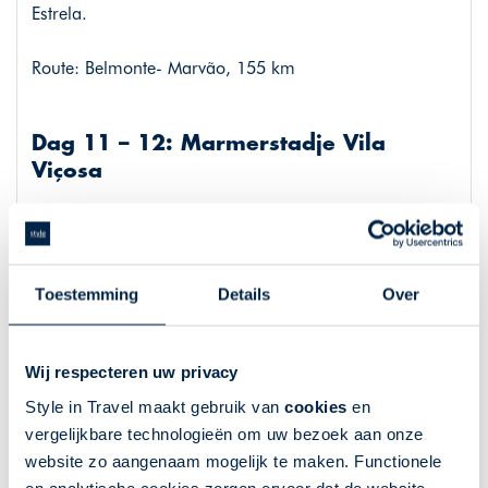
Estrela.
Route: Belmonte- Marvão, 155 km
Dag 11 – 12: Marmerstadje Vila
Viçosa
Uw volgende stop is het historische Vila Viçosa. Bezoek
het voormalige Paleis van de Hertogen van Bragança,
de gevel van het indrukwekkende gebouw is 110m lang
Toestemming
Details
Over
en volledig bekleed met marmer. Vila Viçosa is ook wel
bekend als de marmer hoofdstad van Portugal, door
de marmerwinning in deze omgeving. In plaats van de
Wij respecteren uw privacy
typische gele/blauwe randen aan de gevels, ziet u in
Style in Travel maakt gebruik van
cookies
en
Vila Viçosa voornamelijk marmer op deze plekken.
vergelijkbare technologieën om uw bezoek aan onze
Wandel ook eens door het dorp binnen de
website zo aangenaam mogelijk te maken. Functionele
kasteelmuren.