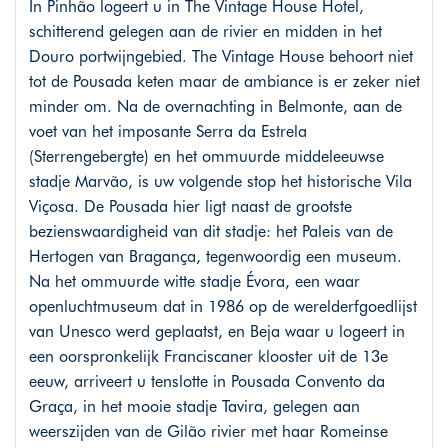
In Pinhão logeert u in The Vintage House Hotel,
schitterend gelegen aan de rivier en midden in het
Douro portwijngebied. The Vintage House behoort niet
tot de Pousada keten maar de ambiance is er zeker niet
minder om. Na de overnachting in Belmonte, aan de
voet van het imposante Serra da Estrela
(Sterrengebergte) en het ommuurde middeleeuwse
stadje Marvão, is uw volgende stop het historische Vila
Viçosa. De Pousada hier ligt naast de grootste
bezienswaardigheid van dit stadje: het Paleis van de
Hertogen van Bragança, tegenwoordig een museum.
Na het ommuurde witte stadje Évora, een waar
openluchtmuseum dat in 1986 op de werelderfgoedlijst
van Unesco werd geplaatst, en Beja waar u logeert in
een oorspronkelijk Franciscaner klooster uit de 13e
eeuw, arriveert u tenslotte in Pousada Convento da
Graça, in het mooie stadje Tavira, gelegen aan
weerszijden van de Gilão rivier met haar Romeinse