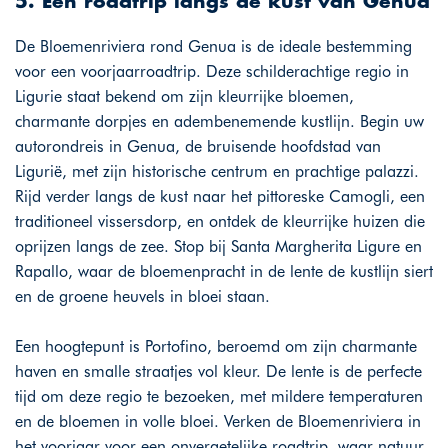
5. Een roadtrip langs de kust van Genua
De Bloemenriviera rond Genua is de ideale bestemming
voor een voorjaarroadtrip. Deze schilderachtige regio in
Ligurie staat bekend om zijn kleurrijke bloemen,
charmante dorpjes en adembenemende kustlijn. Begin uw
autorondreis in Genua, de bruisende hoofdstad van
Ligurië, met zijn historische centrum en prachtige palazzi.
Rijd verder langs de kust naar het pittoreske Camogli, een
traditioneel vissersdorp, en ontdek de kleurrijke huizen die
oprijzen langs de zee. Stop bij Santa Margherita Ligure en
Rapallo, waar de bloemenpracht in de lente de kustlijn siert
en de groene heuvels in bloei staan.
Een hoogtepunt is Portofino, beroemd om zijn charmante
haven en smalle straatjes vol kleur. De lente is de perfecte
tijd om deze regio te bezoeken, met mildere temperaturen
en de bloemen in volle bloei. Verken de Bloemenriviera in
het voorjaar voor een onvergetelijke roadtrip, waar natuur,