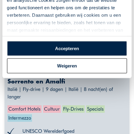
en analytische cookies zorgen ervoor dat de website
goed functioneert en helpen ons om de prestaties te
verbeteren. Daarnaast gebruiken wij cookies om u een
persoonlijke ervaring te bieden, zoals het tonen van op
maat gemaakte reisaanbiedingen en het verbeteren van
de interactie met o.a. social media. Door op
“Accepteren” te klikken geeft u toestemming voor het
Accepteren
plaatsen van alle hierboven beschreven cookies en
technologieën, waarmee persoonlijke gegevens kunnen
Weigeren
worden verzameld. Indien u kiest voor “Weigeren”
Unesco Werelderfgoed Rome, Napels,
plaatsen wij enkel functionele cookies, en zal er geen
Sorrento en Amalfi
sprake zijn van gepersonaliseerde content.
Italië | Fly-drive | 9 dagen | Italië | 8 nacht(en) of
langer
Comfort Hotels
Cultuur
Fly-Drives
Specials
Intermezzo
UNESCO Werelderfgoed