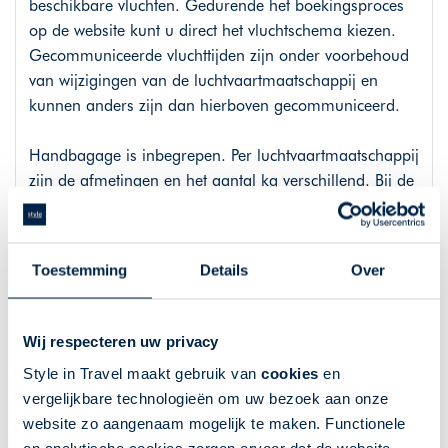
beschikbare vluchten. Gedurende het boekingsproces
op de website kunt u direct het vluchtschema kiezen.
Gecommuniceerde vluchttijden zijn onder voorbehoud
van wijzigingen van de luchtvaartmaatschappij en
kunnen anders zijn dan hierboven gecommuniceerd.
Handbagage is inbegrepen. Per luchtvaartmaatschappij
zijn de afmetingen en het aantal kg verschillend. Bij de
meeste luchtvaartmaatschappijen kunt u gratis 1 stuk
handbagage meenemen met een afmeting van
40x20x25cm voor onder de stoel voor u. Voor het
Toestemming
Details
Over
meenemen van overige (ruim)bagage worden over het
algemeen kosten in rekening gebracht. Deze kosten
variëren per luchtvaartmaatschappij, bestemming,
Wij respecteren uw privacy
reisdatum, boekingsklasse en of een combinatie van dit
Style in Travel maakt gebruik van
cookies
en
alles. Iedere luchtvaartmaatschappij hanteert andere
vergelijkbare technologieën om uw bezoek aan onze
voorwaarden voor check-in en bagage. Wij raden u
website zo aangenaam mogelijk te maken. Functionele
daarom aan om vooraf, via de officiële website van de