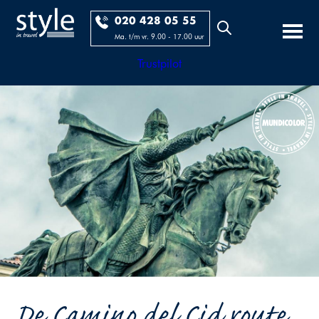
020 428 05 55
Ma. t/m vr. 9.00 - 17.00 uur
Trustpilot
De Camino del Cid route...