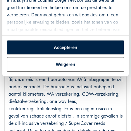
en analytische cookies zorgen ervoor dat de website
luchtvaartmaatschappij, na te gaan of het verplicht is
goed functioneert en helpen ons om de prestaties te
om online in te checken, vanaf wanneer u online kunt
verbeteren. Daarnaast gebruiken wij cookies om u een
inchecken en wat de exacte regels voor hand- en
persoonlijke ervaring te bieden, zoals het tonen van op
ruimbagage zijn.
maat gemaakte reisaanbiedingen en het verbeteren van
de interactie met o.a. social media. Door op
“Accepteren” te klikken geeft u toestemming voor het
Autohuur
Accepteren
plaatsen van alle hierboven beschreven cookies en
Meer informatie over de autohuur en voorwaarden
technologieën, waarmee persoonlijke gegevens kunnen
Weigeren
kunt u terugvinden op
www.styleintravel.nl/autohuur
.
worden verzameld. Indien u kiest voor “Weigeren”
plaatsen wij enkel functionele cookies, en zal er geen
Bij deze reis is een huurauto van AVIS inbegrepen tenzij
sprake zijn van gepersonaliseerde content.
anders vermeld. De huurauto is inclusief onbeperkt
aantal kilometers, WA verzekering, CDW-verzekering,
diefstalverzekering, one way fees,
kentekenregistratietoeslag. Er is een eigen risico in
geval van schade en/of diefstal. In sommige gevallen is
de all-inclusive verzekering / SuperCover reeds
inclusief. Dit is terug te vinden bij details van de reis.