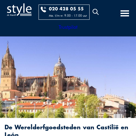
020 428 05 55
Ma. t/m vr. 9.00 - 17.00 uur
Trustpilot
De Werelderfgoedsteden van Castilië en
León