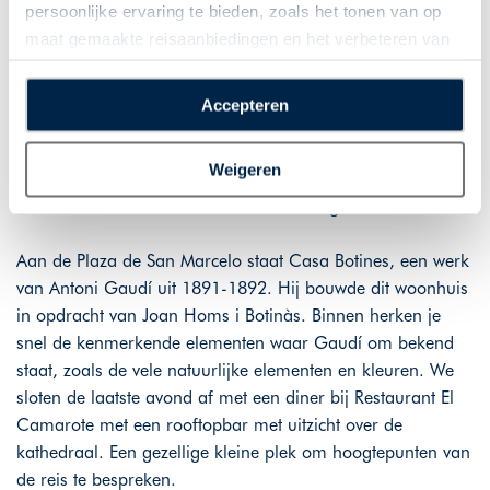
persoonlijke ervaring te bieden, zoals het tonen van op
parador is 2 jaar dicht geweest voor renovatie en nu net
maat gemaakte reisaanbiedingen en het verbeteren van
weer 2 jaar open. Het is sinds 1986 de thuisbasis van de
de interactie met o.a. social media. Door op
Parador de León, een levend museum dat geschiedenis en
“Accepteren” te klikken geeft u toestemming voor het
moderniteit combineert. De kamers zijn modern en van
Accepteren
plaatsen van alle hierboven beschreven cookies en
alle gemakken voorzien voor een aangenaam verblijf.
technologieën, waarmee persoonlijke gegevens kunnen
Gebouwd in de 12e eeuw. Als klooster en ziekenhuis voor
Weigeren
worden verzameld. Indien u kiest voor “Weigeren”
pelgrims werd San Marcos later een van de belangrijkste
plaatsen wij enkel functionele cookies, en zal er geen
hoofdkwartieren van de Orde van Santiago.
sprake zijn van gepersonaliseerde content.
Aan de Plaza de San Marcelo staat Casa Botines, een werk
van Antoni Gaudí uit 1891-1892. Hij bouwde dit woonhuis
in opdracht van Joan Homs i Botinàs. Binnen herken je
snel de kenmerkende elementen waar Gaudí om bekend
staat, zoals de vele natuurlijke elementen en kleuren. We
sloten de laatste avond af met een diner bij Restaurant El
Camarote met een rooftopbar met uitzicht over de
kathedraal. Een gezellige kleine plek om hoogtepunten van
de reis te bespreken.