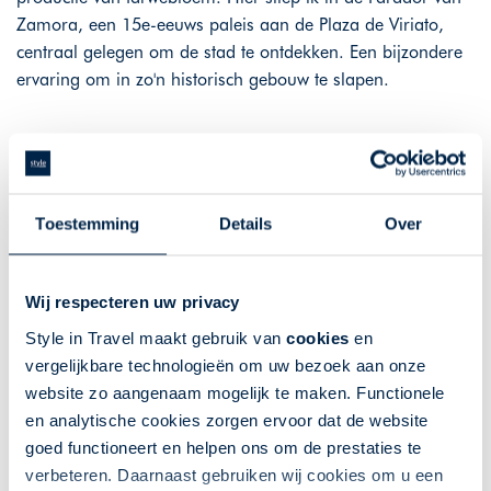
Zamora, een 15e-eeuws paleis aan de Plaza de Viriato,
centraal gelegen om de stad te ontdekken. Een bijzondere
ervaring om in zo'n historisch gebouw te slapen.
Bruisend Léon
Toestemming
Details
Over
Op weg naar León stopten we bij Valbusenda Hotel
Bodega & Spa, een luxe hotel gelegen in een rustige
omgeving. Hier kregen we een rondleiding door het hotel
Wij respecteren uw privacy
en het wijnhuis, die we natuurlijk alleen konden eindigen
Style in Travel maakt gebruik van
cookies
en
met een wijnproeverij.
vergelijkbare technologieën om uw bezoek aan onze
website zo aangenaam mogelijk te maken. Functionele
De laatste stop van de trip was León, waar ik verbleef in
en analytische cookies zorgen ervoor dat de website
het Occidental León Alfonso V hotel. Tijdens de
goed functioneert en helpen ons om de prestaties te
stadswandeling bezochten we de Parador van León,
verbeteren. Daarnaast gebruiken wij cookies om u een
gevestigd in het 16e-eeuwse San Marcos-klooster. Deze