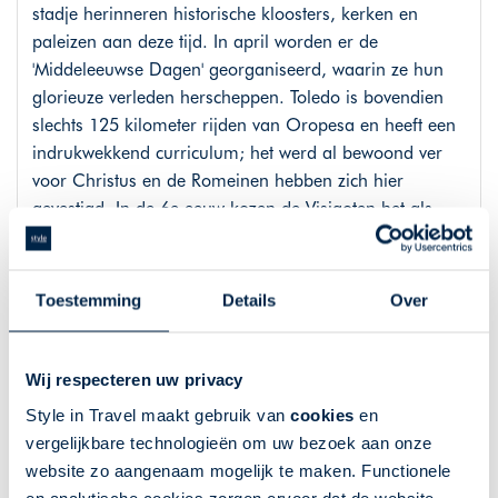
stadje herinneren historische kloosters, kerken en
paleizen aan deze tijd. In april worden er de
'Middeleeuwse Dagen' georganiseerd, waarin ze hun
glorieuze verleden herscheppen. Toledo is bovendien
slechts 125 kilometer rijden van Oropesa en heeft een
indrukwekkend curriculum; het werd al bewoond ver
voor Christus en de Romeinen hebben zich hier
gevestigd. In de 6e eeuw kozen de Visigoten het als
hun hoofdstad en in de middeleeuwen was het een
smeltkroes van christelijke, islamitische en joodse
cultuur. Het uitgebreide monumentale en culturele
Toestemming
Details
Over
erfgoed dat dateert uit deze periode was de reden dat
Unesco de historische binnenstad van Toledo in 1986
op de Werelderfgoed heeft geplaatst. In de 16e eeuw
Wij respecteren uw privacy
werd het de 'Keizerlijke Stad' genoemd, omdat Karel I
Style in Travel maakt gebruik van
cookies
en
voornamelijk hier hof hield. En in Toledo vindt u veel
vergelijkbare technologieën om uw bezoek aan onze
werken van El Greco; veel van zijn meesterwerken
website zo aangenaam mogelijk te maken. Functionele
schilderde hij hier.