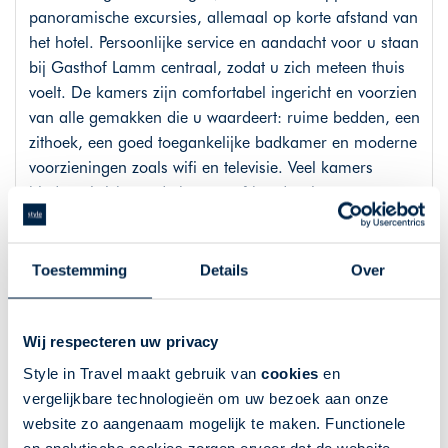
panoramische excursies, allemaal op korte afstand van
het hotel. Persoonlijke service en aandacht voor u staan
bij Gasthof Lamm centraal, zodat u zich meteen thuis
voelt. De kamers zijn comfortabel ingericht en voorzien
van alle gemakken die u waardeert: ruime bedden, een
zithoek, een goed toegankelijke badkamer en moderne
voorzieningen zoals wifi en televisie. Veel kamers
bieden uitzicht op de bergen of het dorpje,
waardoor u elke ochtend wakker wordt met een
prachtig uitzicht.
Toestemming
Details
Over
Aanvullende info
Wij respecteren uw privacy
Style in Travel maakt gebruik van
cookies
en
Dit is een reis in de categorie Rustig
vergelijkbare technologieën om uw bezoek aan onze
website zo aangenaam mogelijk te maken. Functionele
Deze reis is geschikt voor u als u af en toe steun bij het