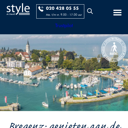
020 428 05 55
Ma. t/m vr. 9.00 - 17.00 uur
Trustpilot
Bregenz; genieten aan de