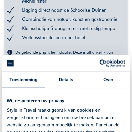
Michelinster
Ligging direct naast de Schoorlse Duinen
Combinatie van natuur, kunst en gastronomie
Kleinschalige 5-daagse reis met rustig tempo
Wellnessfaciliteiten in het hotel
De getoonde prijs is ter indicatie. Deze is afhankelijk van
vertrekdata en uw wensen. Klik op "meer info" voor een
uitgebreider overzicht van indicatieprijzen, of neem contact met
ons op.
VANAF 1785,-
Toestemming
Details
Over
MEER INFO
Wij respecteren uw privacy
Style in Travel maakt gebruik van
cookies
en
vergelijkbare technologieën om uw bezoek aan onze
website zo aangenaam mogelijk te maken. Functionele