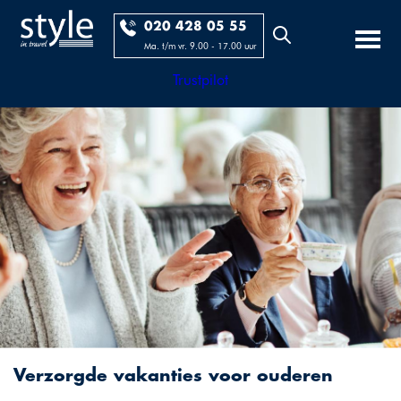
020 428 05 55
Ma. t/m vr. 9.00 - 17.00 uur
Trustpilot
Verzorgde vakanties voor ouderen