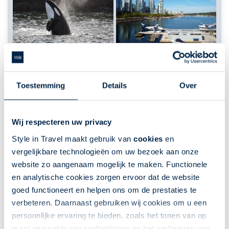
Toestemming
Details
Over
Wij respecteren uw privacy
West-Canada Discovery
Style in Travel maakt gebruik van
cookies
en
Canada | Fly-drive | 21 dagen | Canada | 20
vergelijkbare technologieën om uw bezoek aan onze
nacht(en) of langer
website zo aangenaam mogelijk te maken. Functionele
Fly-Drives
Go Amerika
en analytische cookies zorgen ervoor dat de website
goed functioneert en helpen ons om de prestaties te
De hoogtepunten van West-Canada
verbeteren. Daarnaast gebruiken wij cookies om u een
Ook minder bekende gebieden
persoonlijke ervaring te bieden, zoals het tonen van op
maat gemaakte reisaanbiedingen en het verbeteren van