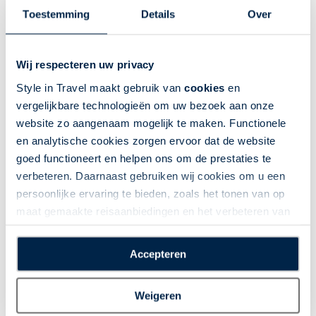
Ontdek gastvrij Engeland (vanuit
Toestemming
Details
Over
Calais)
Engeland | Roadtrip | 8 dagen | Engeland | 7 nacht(en)
of langer
Wij respecteren uw privacy
Style in Travel maakt gebruik van
cookies
en
Boekbaar voor 2026
Autorondreizen
Darrock
vergelijkbare technologieën om uw bezoek aan onze
Overtocht per ferry
website zo aangenaam mogelijk te maken. Functionele
en analytische cookies zorgen ervoor dat de website
Engeland, Schotland en Wales
goed functioneert en helpen ons om de prestaties te
Cultuur
verbeteren. Daarnaast gebruiken wij cookies om u een
Natuur
persoonlijke ervaring te bieden, zoals het tonen van op
Pittoreske steden
maat gemaakte reisaanbiedingen en het verbeteren van
de interactie met o.a. social media. Door op
Indrukwekkende kastelen
“Accepteren” te klikken geeft u toestemming voor het
Accepteren
plaatsen van alle hierboven beschreven cookies en
De getoonde prijs is ter indicatie. Deze is afhankelijk van
vertrekdata en uw wensen. Klik op "meer info" voor een
technologieën, waarmee persoonlijke gegevens kunnen
uitgebreider overzicht van indicatieprijzen, of neem contact met
Weigeren
worden verzameld. Indien u kiest voor “Weigeren”
ons op.