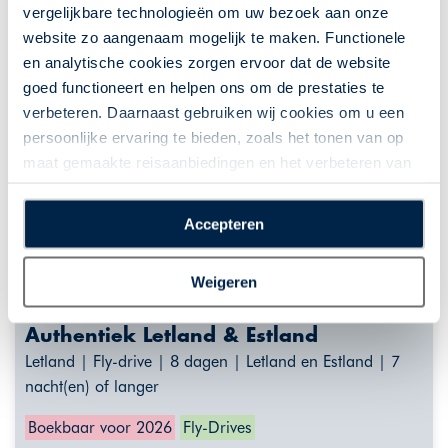
vergelijkbare technologieën om uw bezoek aan onze
website zo aangenaam mogelijk te maken. Functionele
en analytische cookies zorgen ervoor dat de website
goed functioneert en helpen ons om de prestaties te
verbeteren. Daarnaast gebruiken wij cookies om u een
persoonlijke ervaring te bieden, zoals het tonen van op
maat gemaakte reisaanbiedingen en het verbeteren van
de interactie met o.a. social media. Door op
“Accepteren” te klikken geeft u toestemming voor het
Accepteren
plaatsen van alle hierboven beschreven cookies en
technologieën, waarmee persoonlijke gegevens kunnen
Weigeren
worden verzameld. Indien u kiest voor “Weigeren”
plaatsen wij enkel functionele cookies, en zal er geen
Authentiek Letland & Estland
sprake zijn van gepersonaliseerde content.
Letland | Fly-drive | 8 dagen | Letland en Estland | 7
nacht(en) of langer
Boekbaar voor 2026
Fly-Drives