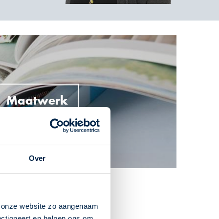
Maatwerk
Over
n onze website zo aangenaam
nctioneert en helpen ons om