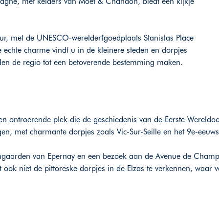
ne, met kelders van Moët & Chandon, biedt een kijkje
ur, met de UNESCO-werelderfgoedplaats Stanislas Place
 echte charme vindt u in de kleinere steden en dorpjes
arden de regio tot een betoverende bestemming maken.
 ontroerende plek die de geschiedenis van de Eerste Wereldoorl
en, met charmante dorpjes zoals Vic-Sur-Seille en het 9e-eeuws
gaarden van Epernay en een bezoek aan de Avenue de Champag
k niet de pittoreske dorpjes in de Elzas te verkennen, waar 