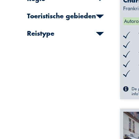
Char
Frankri
Toeristische gebieden
Autoro
Reistype
De g
info