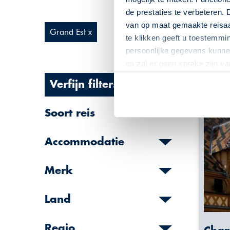
de prestaties te verbeteren. 
van op maat gemaakte reisaan
Grand Est x
te klikken geeft u toestemmi
persoonlijke gegevens kunnen
en zal er geen sprake zijn v
Verfijn filters:
Soort reis
Accommodatie
Merk
Land
Regio