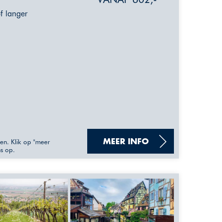
of langer
sen. Klik op "meer
MEER INFO
ns op.