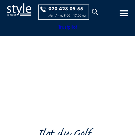
020 428 05 55
Ma. t/m vr. 9.00 - 17.00 uur
Trustpilot
Ilot du Golf...