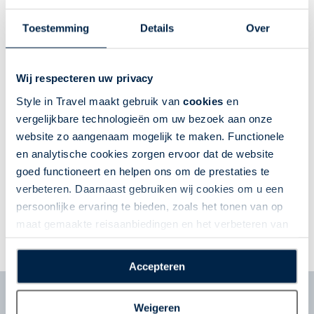
Toestemming
Details
Over
Wij respecteren uw privacy
Style in Travel maakt gebruik van
cookies
en
vergelijkbare technologieën om uw bezoek aan onze
website zo aangenaam mogelijk te maken. Functionele
en analytische cookies zorgen ervoor dat de website
goed functioneert en helpen ons om de prestaties te
verbeteren. Daarnaast gebruiken wij cookies om u een
persoonlijke ervaring te bieden, zoals het tonen van op
maat gemaakte reisaanbiedingen en het verbeteren van
MAATWERKFORMULIER
de interactie met o.a. social media. Door op
“Accepteren” te klikken geeft u toestemming voor het
Accepteren
plaatsen van alle hierboven beschreven cookies en
technologieën, waarmee persoonlijke gegevens kunnen
Nieuwsbrief
Weigeren
worden verzameld. Indien u kiest voor “Weigeren”
Schrijf u in voor de nieuwsbrief en ontvang tips