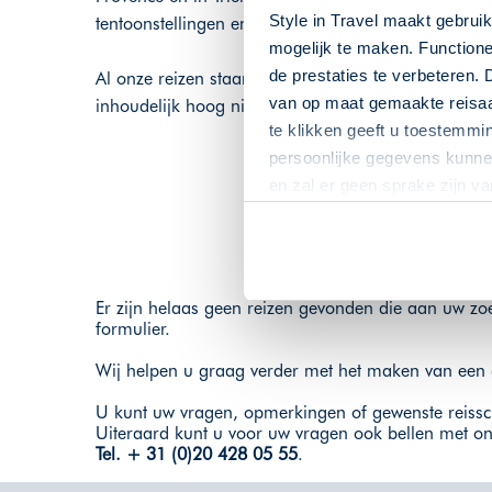
Style in Travel maakt gebrui
tentoonstellingen en musea in de gaten.
mogelijk te maken. Functione
de prestaties te verbeteren. 
Al onze reizen staan onder begeleiding van deskund
van op maat gemaakte reisaan
inhoudelijk hoog niveau met tijdens de reis inleidi
te klikken geeft u toestemmi
persoonlijke gegevens kunnen
en zal er geen sprake zijn v
Er zijn helaas geen reizen gevonden die aan uw z
formulier.
Wij helpen u graag verder met het maken van een 
U kunt uw vragen, opmerkingen of gewenste reiss
Uiteraard kunt u voor uw vragen ook bellen met on
Tel. + 31 (0)20 428 05 55
.