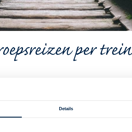
oepsreizen per trein 
roepsreizen nu ook reizen per trein aan naar een groot aantal c
nd. Tevens bieden wij een aantal trein rondreizen binnen Zuid-
onumentale stadspaleizen die dankzij kapitaalkrachtige mecenasse
Details
melingen Franse antieke kunst maar ook langs spectaculaire u
Venetië en naar de Documenta in Kassel. Archeologie en geschi
lingen te zien zullen zijn over de ondergang van het Romeinse Ri