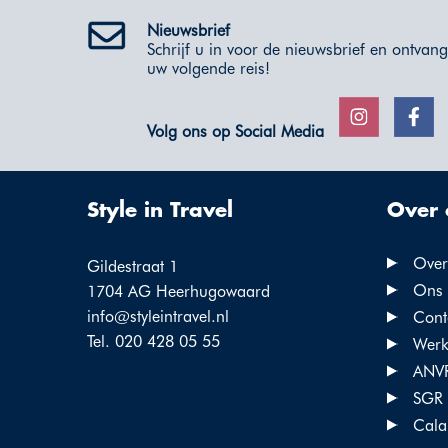
Nieuwsbrief
Schrijf u in voor de nieuwsbrief en ontvang 
uw volgende reis!
Volg ons op Social Media
Style in Travel
Over 
Over 
Gildestraat 1
Ons 
1704 AG Heerhugowaard
info@styleintravel.nl
Cont
Tel. 020 428 05 55
Werke
ANV
SGR
Cala