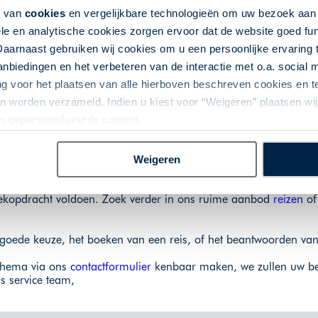
k van
cookies
en vergelijkbare technologieën om uw bezoek aa
le en analytische cookies zorgen ervoor dat de website goed fu
Daarnaast gebruiken wij cookies om u een persoonlijke ervaring 
igen op verschillende vakgebieden: kunst, archeologie, geschie
biedingen en het verbeteren van de interactie met o.a. social
ngen en lezingen.
ng voor het plaatsen van alle hierboven beschreven cookies en
 worden verzameld. Indien u kiest voor “Weigeren” plaatsen wij 
an gepersonaliseerde content.
Het reisaanbod...
Weigeren
oekopdracht voldoen. Zoek verder in ons ruime aanbod
reizen
o
goede keuze, het boeken van een reis, of het beantwoorden va
chema via ons
contactformulier
kenbaar maken, we zullen uw be
s service team,