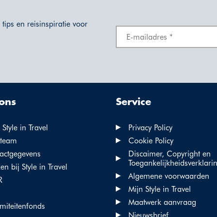
tips en reisinspiratie voor
ons
Service
Style in Travel
Privacy Policy
team
Cookie Policy
actgegevens
Discaimer, Copyright en
Toegankelijkheidsverklari
n bij Style in Travel
Algemene voorwaarden
R
Mijn Style in Travel
Maatwerk aanvraag
miteitenfonds
Nieuwsbrief