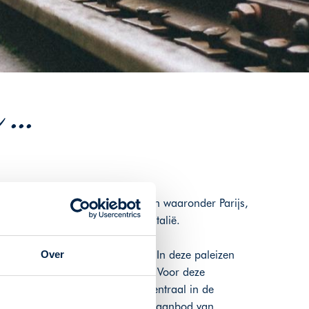
...
ultureel interessante bestemmingen waaronder Parijs,
Europa aan en dan met name in Italië.
n in volle glorie hersteld zijn. In deze paleizen
Over
itingen van hedendaagse kunst. Voor deze
edenis van de Romeinen staan centraal in de
jk. Wij houden voor u het actuele aanbod van