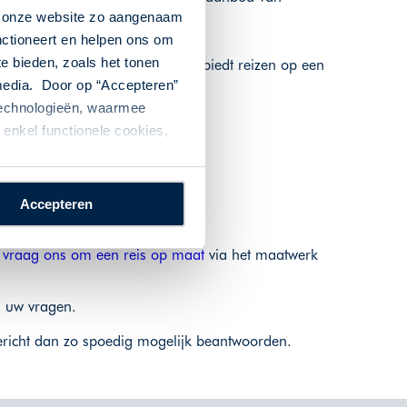
n onze website zo aangenaam
nctioneert en helpen ons om
te bieden, zoals het tonen
denis en muziek. Art & Culture biedt reizen op een
 media. Door op “Accepteren”
 technologieën, waarmee
enkel functionele cookies,
Accepteren
f
vraag ons om een reis op maat
via het maatwerk
n uw vragen.
richt dan zo spoedig mogelijk beantwoorden.