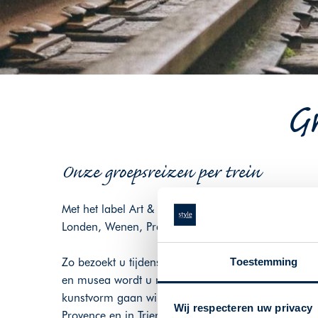
Gr
Onze groepsreizen per trein
Met het label Art & Culture biedt Style in Travel G
Londen, Wenen, Praag en diverse steden in Duitsla
Zo bezoekt u tijdens een kunstreis naar Parijs de m
Toestemming
en musea wordt u rondgeleid langs beroemde verza
kunstvorm gaan wij uiteraard naar de Biënnale in 
Wij respecteren uw privacy
Provence en in Trier, waar belangrijke tentoonstel