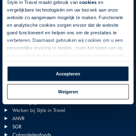
Style in Travel maakt gebruik van
cookies
en
Style in Travel
vergelijkbare technologieën om uw bezoek aan onze
website zo aangenaam mogelijk te maken. Functionele
en analytische cookies zorgen ervoor dat de website
Gildestraat 1
goed functioneert en helpen ons om de prestaties te
1704 AG Heerhugowaard
verbeteren. Daarnaast gebruiken wij cookies om u een
info@styleintravel.nl
persoonlijke ervaring te bieden, zoals het tonen van op
Tel. 020 428 05 55
maat gemaakte reisaanbiedingen en het verbeteren van
de interactie met o.a. social media. Door op
Over ons
“Accepteren” te klikken geeft u toestemming voor het
Accepteren
plaatsen van alle hierboven beschreven cookies en
Over Style in Travel
technologieën, waarmee persoonlijke gegevens kunnen
Weigeren
worden verzameld. Indien u kiest voor “Weigeren”
Ons team
plaatsen wij enkel functionele cookies, en zal er geen
Contactgegevens
sprake zijn van gepersonaliseerde content.
Werken bij Style in Travel
ANVR
SGR
Calamiteitenfonds