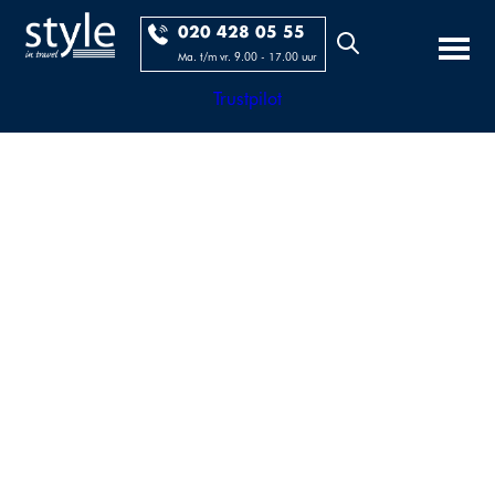
020 428 05 55
Ma. t/m vr. 9.00 - 17.00 uur
Trustpilot
...