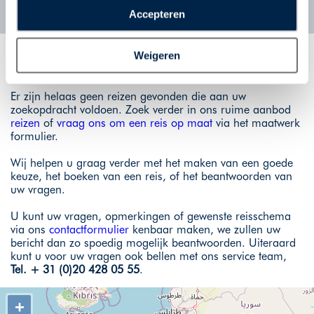
“Accepteren” te klikken geeft u toestemming voor het
Accepteren
plaatsen van alle hierboven beschreven cookies en
technologieën, waarmee persoonlijke gegevens kunnen
Het reisaanbod...
Weigeren
worden verzameld. Indien u kiest voor “Weigeren”
plaatsen wij enkel functionele cookies, en zal er geen
sprake zijn van gepersonaliseerde content.
Er zijn helaas geen reizen gevonden die aan uw
zoekopdracht voldoen. Zoek verder in ons ruime aanbod
reizen
of
vraag ons om een reis op maat
via het maatwerk
formulier.
Wij helpen u graag verder met het maken van een goede
keuze, het boeken van een reis, of het beantwoorden van
uw vragen.
U kunt uw vragen, opmerkingen of gewenste reisschema
via ons
contactformulier
kenbaar maken, we zullen uw
bericht dan zo spoedig mogelijk beantwoorden. Uiteraard
kunt u voor uw vragen ook bellen met ons service team,
Tel. + 31 (0)20 428 05 55
.
+