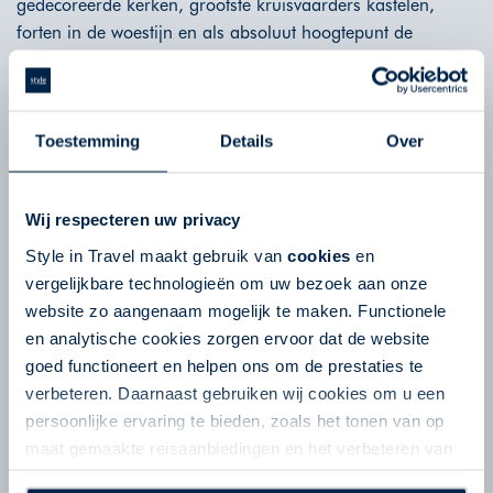
gedecoreerde kerken, grootste kruisvaarders kastelen,
forten in de woestijn en als absoluut hoogtepunt de
"Verloren Stad" Petra. Loop langs de indrukwekkende
staaltjes bouwkunst van de Nabateeërs in Petra, wandel
door de wadi's (valleien) van het Dana Nature Reserve en
Toestemming
Details
Over
drink een kopje koffie met de Bedoeïenen. Slaap een nacht
onder de sterrenhemel in een tentenkamp in de woestijn
van Wadi Rum, dobber in de Dode Zee en ontdek de
Wij respecteren uw privacy
wonderschone koraalriffen van de Golf van Aqaba
Style in Travel maakt gebruik van
cookies
en
vergelijkbare technologieën om uw bezoek aan onze
website zo aangenaam mogelijk te maken. Functionele
en analytische cookies zorgen ervoor dat de website
goed functioneert en helpen ons om de prestaties te
verbeteren. Daarnaast gebruiken wij cookies om u een
persoonlijke ervaring te bieden, zoals het tonen van op
maat gemaakte reisaanbiedingen en het verbeteren van
de interactie met o.a. social media. Door op