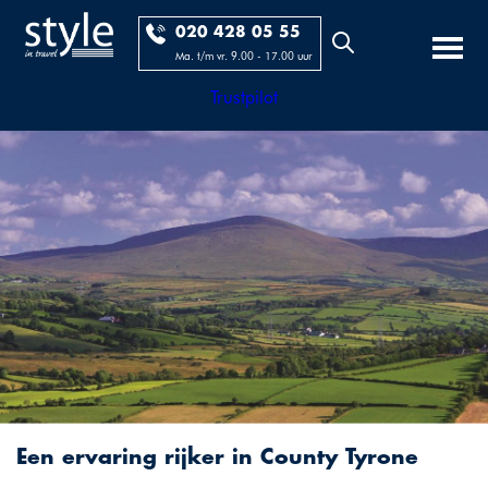
020 428 05 55
Ma. t/m vr. 9.00 - 17.00 uur
Trustpilot
Een ervaring rijker in County Tyrone