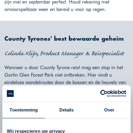
zijn mei en september perfect. Houd rekening met
onvoorspelbaar weer en bereid u voor op regen.
County Tyrones' best bewaarde geheim
Colinda Klijn, Product Manager & Reisspecialist
Wanneer u door County Tyrone reist mag een stop in het
Gortin Glen Forest Park niet ontbreken. Hier vindt u
eindeloze wandelroutes door de bossen en de heuvels van
deze prachtige county. Het Forest Park kan ook worden
verkend via een schilderachtige rit van vijf mijl met
uitzichtpunten. Dit is een geweldige manier om van het bos
Toestemming
Details
Over
te genieten voor degenen die minder mobiel zijn of op een
regenachtige dag!
Wij respecteren uw privacy