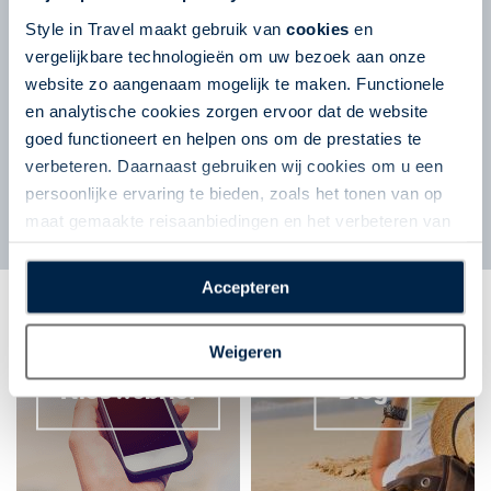
Style in Travel maakt gebruik van
cookies
en
vergelijkbare technologieën om uw bezoek aan onze
website zo aangenaam mogelijk te maken. Functionele
en analytische cookies zorgen ervoor dat de website
goed functioneert en helpen ons om de prestaties te
verbeteren. Daarnaast gebruiken wij cookies om u een
persoonlijke ervaring te bieden, zoals het tonen van op
maat gemaakte reisaanbiedingen en het verbeteren van
de interactie met o.a. social media. Door op
“Accepteren” te klikken geeft u toestemming voor het
Accepteren
plaatsen van alle hierboven beschreven cookies en
technologieën, waarmee persoonlijke gegevens kunnen
Weigeren
worden verzameld. Indien u kiest voor “Weigeren”
plaatsen wij enkel functionele cookies, en zal er geen
Nieuwsbrief
Blog
sprake zijn van gepersonaliseerde content.