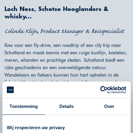
Loch Ness, Schotse Hooglanders &
whisky...
Colinda Klijn, Product Manager & Reisspecialist
Kies voor een fly-drive, een roadtrip of een city trip naar
Schotland en maak kennis met een ruige kustlijn, kastelen,
meren, eilanden en prachtige steden. Schotland biedt een
rijke geschiedenis en een overweldigende natuur.
Wandelaars en fietsers kunnen hun hart ophalen in de
Schotse Hooglanden, de kastelen vertellen u over oude
legendes en in de steden kunt u dwalen door de
eeuwenoude straten. Verwonder u over de schoonheid van
dit bijzondere land waar men graag een kilt draagt, haggis
Toestemming
Details
Over
eet en een glas whisky drinkt.
Wij respecteren uw privacy