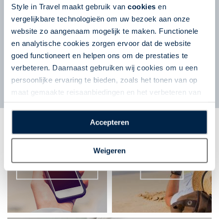
Style in Travel maakt gebruik van
cookies
en
vergelijkbare technologieën om uw bezoek aan onze
website zo aangenaam mogelijk te maken. Functionele
en analytische cookies zorgen ervoor dat de website
goed functioneert en helpen ons om de prestaties te
verbeteren. Daarnaast gebruiken wij cookies om u een
persoonlijke ervaring te bieden, zoals het tonen van op
maat gemaakte reisaanbiedingen en het verbeteren van
de interactie met o.a. social media. Door op
“Accepteren” te klikken geeft u toestemming voor het
Accepteren
plaatsen van alle hierboven beschreven cookies en
technologieën, waarmee persoonlijke gegevens kunnen
Weigeren
worden verzameld. Indien u kiest voor “Weigeren”
Nieuwsbrief
Blog
plaatsen wij enkel functionele cookies, en zal er geen
sprake zijn van gepersonaliseerde content.