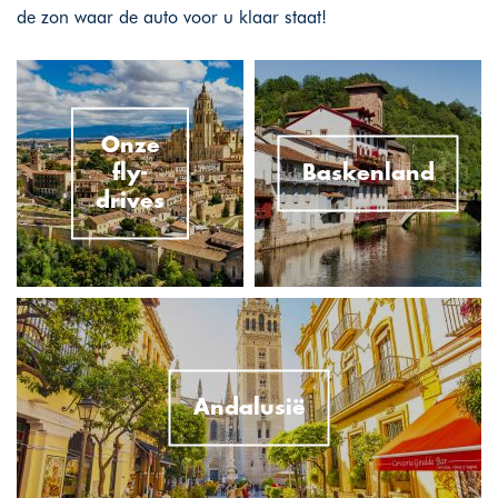
de zon waar de auto voor u klaar staat!
Onze
fly-
Baskenland
drives
Andalusië