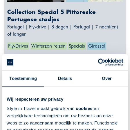
Collection Special 5 Pittoreske
Portugese stadjes
Portugal | Fly-drive | 8 dagen | Portugal | 7 nacht(en)
of langer
Fly-Drives
Winterzon reizen
Specials
Girassol
Lissabon, Sintra, Alentejo
Overnacht in collection hotels
Beleef de authentieke Alentejo
Toestemming
Details
Over
Huurauto inclusief
Vissersdorpjes westkust
Wij respecteren uw privacy
Style in Travel maakt gebruik van
cookies
en
De getoonde prijs is ter indicatie. Deze is afhankelijk van
vertrekdata en uw wensen. Klik op "meer info" voor een
vergelijkbare technologieën om uw bezoek aan onze
uitgebreider overzicht van indicatieprijzen, of neem contact met
website zo aangenaam mogelijk te maken. Functionele
ons op.