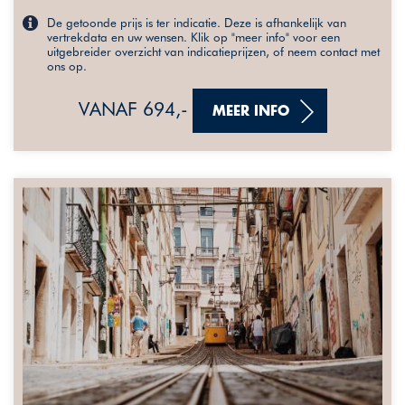
De getoonde prijs is ter indicatie. Deze is afhankelijk van
vertrekdata en uw wensen. Klik op "meer info" voor een
uitgebreider overzicht van indicatieprijzen, of neem contact met
ons op.
VANAF 694,-
MEER INFO