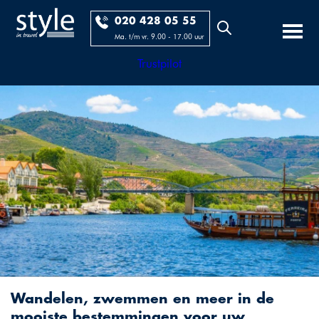
020 428 05 55
Ma. t/m vr. 9.00 - 17.00 uur
Trustpilot
Wandelen, zwemmen en meer in de
mooiste bestemmingen voor uw